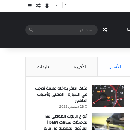
تسجيل الدخول
مقال عشوائي
إضافة عمود جا
مقال عشوائي
بحث
ا
عن
الأشهر
الأخيرة
تعليقات
مثلث اصفر بداخله علامة تعجب
في السيارة | المعنى وأسباب
الظهور
28 ديسمبر، 2022
أنواع الزيوت الموصى بها
لمحركات سيارات BMW |
القائمة المفصلة من مركز