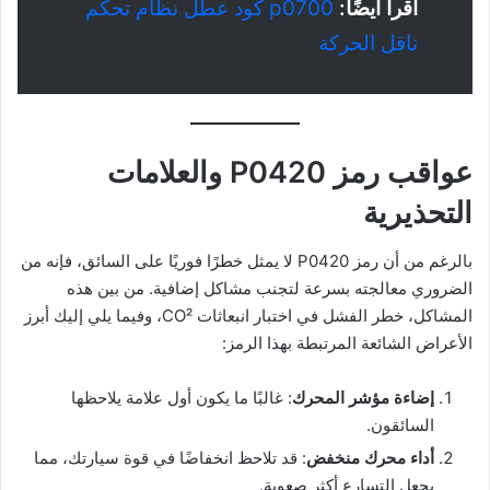
اقرأ أيضًا:
p0700 كود عطل نظام تحكم
ناقل الحركة
عواقب رمز P0420 والعلامات
التحذيرية
بالرغم من أن رمز P0420 لا يمثل خطرًا فوريًا على السائق، فإنه من
الضروري معالجته بسرعة لتجنب مشاكل إضافية. من بين هذه
المشاكل، خطر الفشل في اختبار انبعاثات CO²، وفيما يلي إليك أبرز
الأعراض الشائعة المرتبطة بهذا الرمز:
إضاءة مؤشر المحرك
: غالبًا ما يكون أول علامة يلاحظها
السائقون.
أداء محرك منخفض
: قد تلاحظ انخفاضًا في قوة سيارتك، مما
يجعل التسارع أكثر صعوبة.