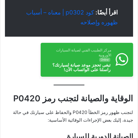
اقرأ أيضًا:
كود p0302 | معناه – أسباب
ظهوره وإصلاحه
مركز الطبيب الفني لصيانة السيارات
الأوروبية
Online
تبغى تحجز موعد صيانة لسيارتك؟
راسلنا على الواتساب الآن!
الوقاية والصيانة لتجنب رمز P0420
لتجنب ظهور رمز الخطأ P0420 والحفاظ على سيارتك في حالة
جيدة، إليك بعض الإجراءات الوقائية الأساسية:
الصيانة الدورية للسيارة