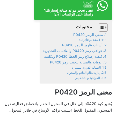
الأوروبية
Online
تبغى تحجز موعد صيانة لسيارتك؟
راسلنا على الواتساب الآن!
محتويات
معنى الرمز P0420
الكشف والتأثيرات:
أسباب ظهور الرمز P0420
عواقب رمز P0420 والعلامات التحذيرية
كيفية إصلاح رمز الخطأ P0420 وتكلفته
الوقاية والصيانة لتجنب رمز P0420
الصيانة الدورية للسيارة
إدارة نظام العادم والمحول
المراقبة والتشخيص
معنى الرمز P0420
يُشير كود p0420 إلى خلل في المحول الحفاز وانخفاض فعاليته دون
المستوى المقبول للخط 1بسبب تراكم الأوساخ في فلاتر المحول.