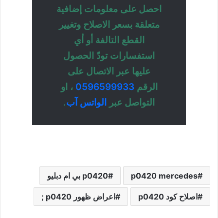
احصل على معلومات إضافية
متعلقة بسعر الاصلاح وتغيير
القطع التالفة أو أي
استفسارات تودّ الحصول
عليها عبر الاتصال على
الرقم
0596599933
، او
التواصل عبر
الواتس آب
.
p0420 mercedes
p0420 بي ام دبليو
اصلاح كود p0420
اعراض ظهور p0420 ;