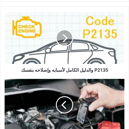
P2135
والدليل
الكامل
لأسبابه
وإصلاحه
بنفسك
P2135 والدليل الكامل لأسبابه وإصلاحه بنفسك
p0110
الدليل
الكامل
لكود
مستشعر
درجة
هواء
الإدخال