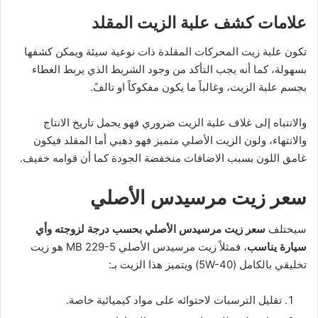
علامات كشف علبة الزيت المقلد
تكون علبة زيت المحركات المقلدة ذات نوعية سيئة ويمكن كشفها
بسهولة، كما أنه يجب التأكد من وجود الشريط الذي يربط الغطاء
بجسم علبة الزيت، وغالباً ما يكون مفكوكاً او تالفً.
والانتباه إلى غلاف علبة الزيت ضروري فهو يحمل تاريخ الانتاج
والانتهاء، ولون الزيت الأصلي متميز فهو ذهبي أما المقلد فيكون
غامق اللون بسبب الاضافات منخفضة الجودة كما أن قوامه خفيف.
سعر زيت مرسيدس الأصلي
سيختلف
سعر زيت مرسيدس الأصلي
بحسب درجة لزوجته وأي
سيارة يناسب
، فمثلاً زيت مرسيدس الأصلي MB 229-5 هو زيت
تخليقي بالكامل (5W-40) ويتميز هذا الزيت بـ:
تقليل الترسبات لاحتوائه على مواد كيميائية خاصة.