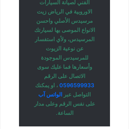
الفني لصيانة السيارات
الاوروبية في الرياض زيت
مرسيدس الأصلي واحسن
الانواع الموصى بها لسيارتك
المرسيدس، ولأي استفسار
عن نوعية الزيوت
للمرسيدس الموجودة
وأسعارها فما عليك سوى
الاتصال على الرقم
0596599933
، او يمكنك
التواصل عبر
الواتس آب
على نفس الرقم وعلى مدار
الساعة.