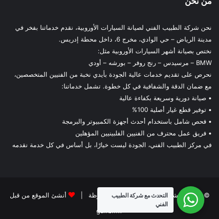
من نحن
نحن شركة الطبيب الفني لصيانة السيارات الأوروبية، نقدم خدماتنا بفخر في
مدينة الرياض – حي الوادي، مخرج 6، داخل محطة إدريس.
نختص بصيانة أشهر السيارات الأوروبية مثل:
BMW – مرسيدس – رنج روفر – بورشه – أودي
نحرص على تقديم خدمات عالية الجودة بأيدي نخبة من الفنيين المتخصصين،
مع ضمان الدقة والشفافية في كل خطوة. تشمل خدماتنا:
• صيانة دورية وسريعة بكفاءة عالية
• توفير قطع غيار أصلية 100%
• فحص شامل باستخدام أحدث أجهزة الكمبيوتر والبرمجة
• فريق عمل محترف من الفنيين الفلبينيين المؤهلين
في مركز الطبيب الفني، الجودة ليست خيارًا، بل أساس في كل خدمة نقدمه
© حقوق النشر 2026، جميع الحقوق محفوظة |
أنشئ الموقع من قبل
التحدث مع شركة الطبيب
الفني
gulfbmw