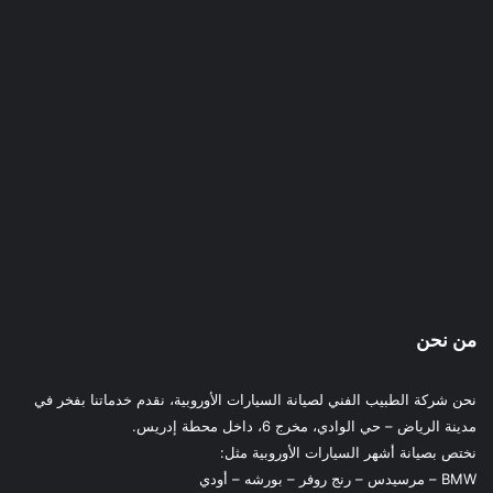
من نحن
نحن شركة الطبيب الفني لصيانة السيارات الأوروبية، نقدم خدماتنا بفخر في
مدينة الرياض – حي الوادي، مخرج 6، داخل محطة إدريس.
نختص بصيانة أشهر السيارات الأوروبية مثل:
BMW – مرسيدس – رنج روفر – بورشه – أودي