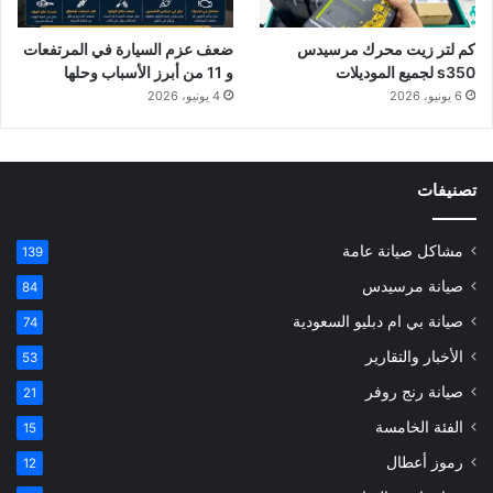
كم لتر زيت محرك مرسيدس
ضعف عزم السيارة في المرتفعات
s350 لجميع الموديلات
و 11 من أبرز الأسباب وحلها
6 يونيو، 2026
4 يونيو، 2026
تصنيفات
مشاكل صيانة عامة
139
صيانة مرسيدس
84
صيانة بي ام دبليو السعودية
74
الأخبار والتقارير
53
صيانة رنج روفر
21
الفئة الخامسة
15
رموز أعطال
12