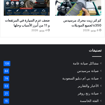
كم لتر زيت محرك مرسيدس
ضعف عزم السيارة في المرتفعات
s350 لجميع الموديلات
و 11 من أبرز الأسباب وحلها
6 يونيو، 2026
4 يونيو، 2026
تصنيفات
مشاكل صيانة عامة
139
صيانة مرسيدس
84
صيانة بي ام دبليو السعودية
74
الأخبار والتقارير
53
صيانة رنج روفر
21
الفئة الخامسة
15