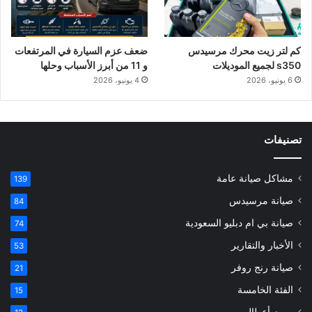
كم لتر زيت محرك مرسيدس
ضعف عزم السيارة في المرتفعات
s350 لجميع الموديلات
و 11 من أبرز الأسباب وحلها
6 يونيو، 2026
4 يونيو، 2026
تصنيفات
مشاكل صيانة عامة
139
صيانة مرسيدس
84
صيانة بي ام دبليو السعودية
74
الأخبار والتقارير
53
صيانة رنج روفر
21
الفئة الخامسة
15
رموز أعطال