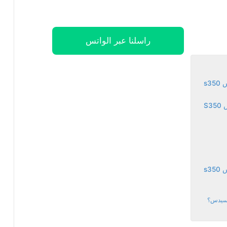
راسلنا عبر الواتس
s3
S
s3
مرسيدس؟