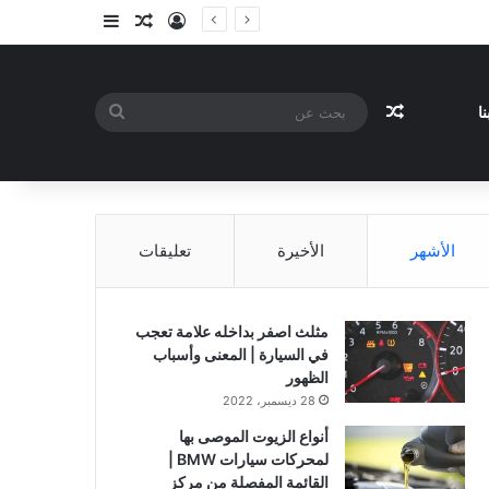
تسجيل الدخول
مقال عشوائي
إضافة عمود جا
مقال عشوائي
بحث
ا
عن
الأشهر
الأخيرة
تعليقات
مثلث اصفر بداخله علامة تعجب
في السيارة | المعنى وأسباب
الظهور
28 ديسمبر، 2022
أنواع الزيوت الموصى بها
لمحركات سيارات BMW |
القائمة المفصلة من مركز