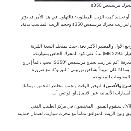
حرك مرسيدس s350
متناهية عند فحص أو تحديد كمية الزيت المطلوبة؛ فالتهاون في هذا الأمر قد يؤثر
مباشرة على كفاءة المحرك وعزم السيارة. ولتحديد كم لتر زيت محرك مرسيدس s350 وحجم الزيت المناسب بدقة،
رجع الأول والمصدر الأكثر دقة، حيث يمنحك السعة اللترية
سيارتك.
عند البحث عبر الإنترنت لمعرفة “كم لتر زيت تحتاج مرسيدس S350″، يجب دائماً إدراج
ا إذا كان مزوداً بشاحن توربيني “التيربو”)، مع ضرورة
المعلومات المغلوطة.
أسرع والأضمن):
لتوفير الوقت وتجنب مخاطر التخمين، يمكنك
لسيارات الألمانية عبر الاتصال أو الواتس آب.
بمجرد تزويد مستشاري الخدمة بالمركز برقم الهيكل (VIN)، سيقوم الفنيون المختصون في مركز الطبيب الفني
 ونوع الزيت المتوافق تماماً مع محرك سيارتك لضمان حمايته