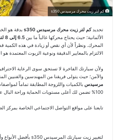
كم لتر زيت محرك مرسيدس s350
تحديد
كم لتر زيت محرك مرسيدس s350
بدقة هو الخط
الألمانية؛ حيث يحتاج محركها غالباً ما بين
6.5 إلى 8 لترات
المحرك. ونظراً لأن أي نقص أو زيادة في هذه الكمية ق
الالتزام بالمعايير الدقيقة ونوعية الزيوت المعتمدة ه
ولأن سيارتك الفاخرة لا تستحق سوى الرعاية الاحترافي
والآمن؛ حيث يتولى فريقنا من المهندسين والفنيين الم
مرسيدس
بالكميات واللزوجة المطابقة تماماً لمواصف
100% تضمن لك أعلى مستويات الحماية وراحة البال على الطريق.
تابعنا على مواقع التواصل الاجتماعي الخاصة بمركز ال
تيك
لتغيير زيت سيارتك المرس