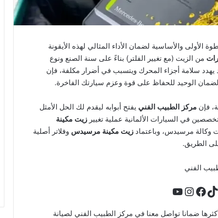
وة الأولى والأساسية لضمان الأداء المثالي لهذه الأيقونة
من الزيت (مع تغيير الفلتر) بناءً على سنة الصنع ونوع
د يهدد سلامة أجزاء المحرك ويتسبب في أضرار مكلفة، فإن
و الضمان الوحيد للحفاظ على قوة وعزم سيارتك الفاخرة.
ة، فإن
مركز الطبيب الفني
يفتح أبوابه ليقدم لك الحل الأمثل
تخصصين في السيارات الألمانية عملية تغيير
زيت مكينة
ات وكالة مرسيدس، وباعتماد
زيت مكينة مرسيدس
وفلاتر أصلية
طبيب الفني
 توك
فيسبوك
يوتيوب
إنستجرام
يدس s350 بأفضل الأنواع وأكثرها ضمانا تواصل معنا في مركز الطبيب الفني لصيانة