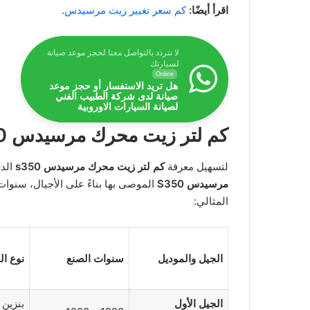
اقرأ أيضًا:
كم سعر تغيير زيت مرسيدس
.
لا تتردد بالتواصل معنا لحجز موعد صيانة
لسيارتك
Online
هل تريد الاستفسار أو حجز موعد
صيانة لدى شركة الطبيب الفني
لصيانة السيارات الاوروبية
كم لتر زيت محرك مرسيدس s350؟
لتسهيل معرفة
كم لتر زيت محرك مرسيدس s350
الد
مرسيدس S350
الموصى بها بناءً على الأجيال، سنوات
المثالي:
الجيل والموديل
سنوات الصنع
نوع ال
الجيل الأول
بنزين 