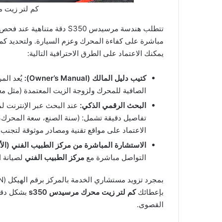
كم لتر زيت م
تتطلب هندسة مرسيدس S350 دقة 
يمكنك الاعتماد على الطرق الاحترافية التالية:
كتيب دليل المالك (Owner’s Manual):
يُعد الم
الصافية للمحرك ولزوجة الزيت المعتمدة (مثل معيار MB 229.5) بناءً على كود المحرك الخاص ب
البحث الرقمي الذكي:
تفاصيل دقيقة تشمل: (سنة الصنع، سعة المحرك، وم
الاعتماد على مواقع تقنية ومصادر موثوقة لتجنب 
الاستشارة المباشرة من مركز الطبيب الفني (ال
التواصل مباشرة مع
مركز الطبيب الفني
لصيانة ا
بإعطائك
كم لتر زيت محرك مرسيدس s350
بشكل دقيق
القصوى.