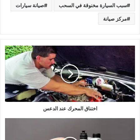
سبب السيارة مخنوقة في السحب
صيانة سيارات
مركز صيانة
اختناق
المحرك
عند
الدعس
اختناق المحرك عند الدعس
افضل
محل
قطع