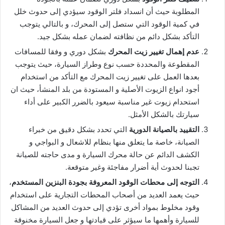
المطلوبة حيث أن انسداد فلتر الوقود سيؤدي إلى حدوث خلل
في كمية الوقود التي ستصل إلى المحرك، و بالتالي يتوجب
التأكد بشكل دائم من نظافته لضمان عمله بشكل جيد.
عدم إهمال تغيير زيت المحرك
بشكل دوري و وفقا للمسافات
المقطوعة والمحددة حسب نوع وطراز السيارة، حيث يتوجب
بعدها العمل على تغيير زيت المحرك مع التأكد من استخدام
أجود انواع الزيوت الأصلية و المستودة من بلد المنشأ، حيث ان
استحدام زيوت غير مناسبة سيعود بالضرر الكبير على أداء
سيارتك بالشكل الأمثل.
التقييد بالصيانة الدورية
التي تحدد بشكل دقيق من خبراء
الصيانة، خاصة ما يتعلق منها بنظام للاشعال و البواجي و
الكشف الدائم عن حالة محرك السيارة و مدى حاجته للصيانة
تجبنا لحدوث أية أضرار مفاجئة وغير متوقعة.
التوجه إلى محطات الوقود المعروفة بجودة البنزين المستخدم
،
حيث يعمد العديد من أصحاب المحطات التجارية على استخدام
وقود مخلوط بمواد أخرى تؤدي إلى حدوث العديد من المشاكل
للسيارة وأهمها ما سيؤثر على قيادتها و جعل السيارة مخنوقة