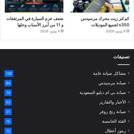
كم لتر زيت محرك مرسيدس
ضعف عزم السيارة في المرتفعات
s350 لجميع الموديلات
و 11 من أبرز الأسباب وحلها
6 يونيو، 2026
4 يونيو، 2026
تصنيفات
مشاكل صيانة عامة
139
صيانة مرسيدس
84
صيانة بي ام دبليو السعودية
74
الأخبار والتقارير
53
صيانة رنج روفر
21
الفئة الخامسة
15
رموز أعطال
12