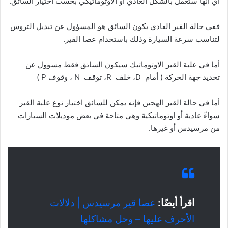
أي أنها ستعمل بالشكل العادي أو الاوتوماتيكي بحسب اختيار السائق.
ففي حالة القير العادي يكون السائق هو المسؤول عن تبديل التروس
لتناسب سرعة السيارة وذلك باستخدام عصا القير.
أما في علبة القير الاوتوماتيك سيكون السائق فقط مسؤول عن
تحديد جهة الحركة ( أمام D، خلف R، توقف N ، وقوف P )
أما في حالة القير الهجين فإنه يمكن للسائق اختيار نوع علبة القير
سواءً عادية أو اوتوماتيكية وهي متاحة في بعض موديلات السيارات
من مرسيدس أو غيرها.
اقرأ أيضًا:
عصا قير مرسيدس | دلالات
الأحرف عليها – وحل مشاكلها