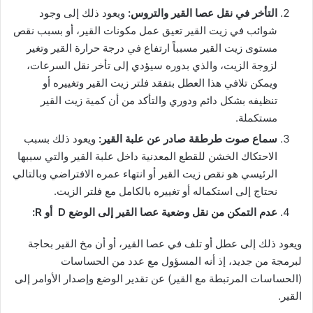
التأخر في نقل عصا القير والتروس:
ويعود ذلك إلى وجود
شوائب في زيت القير تعيق عمل مكونات القير، أو بسبب نقص
مستوى زيت القير مسبباً ارتفاع في درجة حرارة القير وتغير
لزوجة الزيت، والذي بدوره سيؤدي إلى تأخر نقل السرعات،
ويمكن تلافي هذا العطل بتفقد فلتر زيت القير وتغييره أو
تنظيفه بشكل دائم ودوري والتأكد من أن كمية زيت القير
مستكملة.
سماع صوت طرطقة صادر عن علبة القير:
ويعود ذلك بسبب
الاحتكاك الخشن للقطع المعدنية داخل علبة القير والتي سببها
الرئيسي هو نقص زيت القير أو انتهاء عمره الافتراضي وبالتالي
نحتاج إلى استكماله أو تغييره بالكامل مع فلتر الزيت.
عدم التمكن من نقل وضعية عصا القير إلى الوضع D أو R:
ويعود ذلك إلى عطل أو تلف في عصا القير، أو أن مخ القير بحاجة
لبرمجة من جديد، إذ أنه المسؤول مع عدد من الحساسات
(الحساسات المرتبطة مع القير) عن تقدير الوضع وإصدار الأوامر إلى
القير.