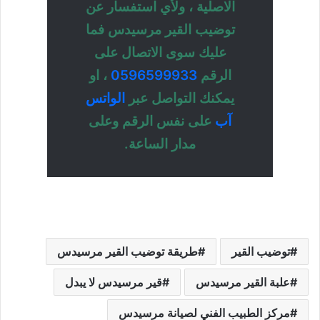
الاصلية ، ولأي استفسار عن
توضيب القير مرسيدس فما
عليك سوى الاتصال على
الرقم
0596599933
، او
يمكنك التواصل عبر
الواتس
آب
على نفس الرقم وعلى
مدار الساعة.
توضيب القير
طريقة توضيب القير مرسيدس
علبة القير مرسيدس
قير مرسيدس لا يبدل
مركز الطبيب الفني لصيانة مرسيدس