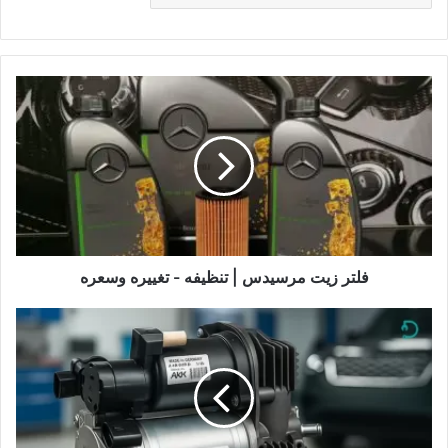
فلتر
زيت
مرسيدس
|
تنظيفه
-
تغييره
وسعره
فلتر زيت مرسيدس | تنظيفه - تغييره وسعره
طرمبة
هيدروليك
رنج
روفر