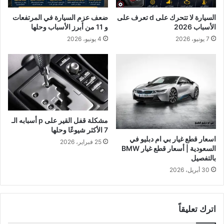
ا
ظ
غ
السيارة لا تتحرك على d تعرف على
ضعف عزم السيارة في المرتفعات
ه
ي
الأسباب 2026
و 11 من أبرز الأسباب وحلها
و
-
7 يونيو، 2026
4 يونيو، 2026
ر
ا
ه
ل
ا
و
ع
ك
ل
ي
ى
ل
ش
ا
ا
ل
مشكلة قفل القير على p أسبابه الـ
ش
م
7 الأكثر شيوعًا وحلها
ة
ع
اسعار قطع غيار بي ام دبليو في
25 فبراير، 2026
س
ت
السعودية | أسعار قطع غيار BMW
ي
بالتفصيل
م
ا
د
30 أبريل، 2026
ر
ف
ت
ي
ك
ا
اترك تعليقاً
B
ل
M
م