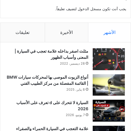
W
م
يجب أنت تكون
مسجل الدخول
لتضيف تعليقاً.
م
ل
ن
ك
ق
ة
ب
الأشهر
الأخيرة
تعليقات
ل
؟
مثلث اصفر بداخله علامة تعجب في السيارة |
المعنى وأسباب الظهور
28 ديسمبر، 2022
أنواع الزيوت الموصى بها لمحركات سيارات BMW
| القائمة المفصلة من مركز الطبيب الفني
8 يناير، 2025
السيارة لا تتحرك على d تعرف على الأسباب
2026
7 يونيو، 2026
علامة التعجب في السيارة الحمراء والصفراء