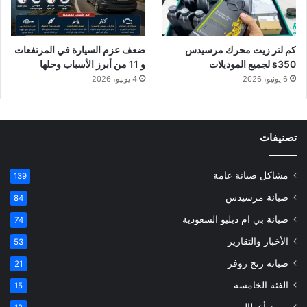
كم لتر زيت محرك مرسيدس
ضعف عزم السيارة في المرتفعات
s350 لجميع الموديلات
و 11 من أبرز الأسباب وحلها
6 يونيو، 2026
4 يونيو، 2026
تصنيفات
مشاكل صيانة عامة
139
صيانة مرسيدس
84
صيانة بي ام دبليو السعودية
74
الأخبار والتقارير
53
صيانة رنج روفر
21
الفئة الخامسة
15
رموز أعطال