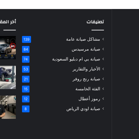
تصنيفات
أخر المق
مشاكل صيانة عامة
139
صيانة مرسيدس
84
صيانة بي ام دبليو السعودية
74
الأخبار والتقارير
53
صيانة رنج روفر
21
الفئة الخامسة
15
رموز أعطال
12
صيانة اودي الرياض
8