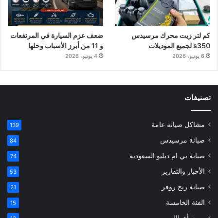
كم لتر زيت محرك مرسيدس
ضعف عزم السيارة في المرتفعات
s350 لجميع الموديلات
و 11 من أبرز الأسباب وحلها
6 يونيو، 2026
4 يونيو، 2026
تصنيفات
مشاكل صيانة عامة
139
صيانة مرسيدس
84
صيانة بي ام دبليو السعودية
74
الأخبار والتقارير
53
صيانة رنج روفر
21
الفئة الخامسة
15
رموز أعطال