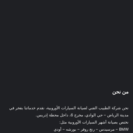
من نحن
نحن شركة الطبيب الفني لصيانة السيارات الأوروبية، نقدم خدماتنا بفخر في
مدينة الرياض – حي الوادي، مخرج 6، داخل محطة إدريس.
نختص بصيانة أشهر السيارات الأوروبية مثل:
BMW – مرسيدس – رنج روفر – بورشه – أودي