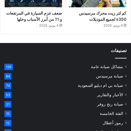
كم لتر زيت محرك مرسيدس
ضعف عزم السيارة في المرتفعات
s350 لجميع الموديلات
و 11 من أبرز الأسباب وحلها
6 يونيو، 2026
4 يونيو، 2026
تصنيفات
مشاكل صيانة عامة
139
صيانة مرسيدس
84
صيانة بي ام دبليو السعودية
74
الأخبار والتقارير
53
صيانة رنج روفر
21
الفئة الخامسة
15
رموز أعطال
12