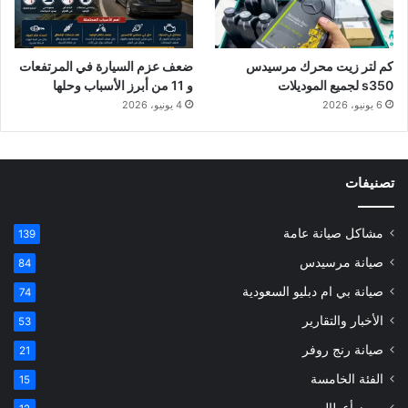
كم لتر زيت محرك مرسيدس
ضعف عزم السيارة في المرتفعات
s350 لجميع الموديلات
و 11 من أبرز الأسباب وحلها
6 يونيو، 2026
4 يونيو، 2026
تصنيفات
مشاكل صيانة عامة
139
صيانة مرسيدس
84
صيانة بي ام دبليو السعودية
74
الأخبار والتقارير
53
صيانة رنج روفر
21
الفئة الخامسة
15
رموز أعطال