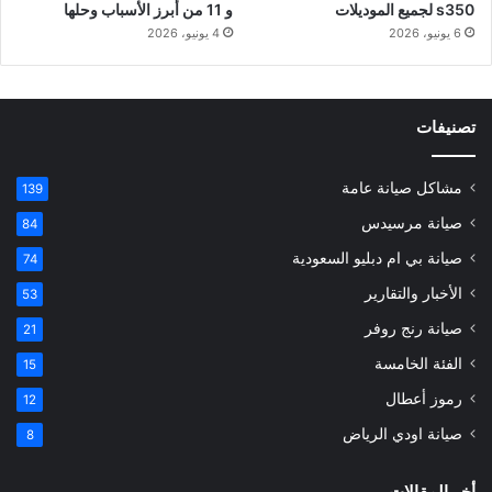
s350 لجميع الموديلات
و 11 من أبرز الأسباب وحلها
6 يونيو، 2026
4 يونيو، 2026
تصنيفات
مشاكل صيانة عامة
139
صيانة مرسيدس
84
صيانة بي ام دبليو السعودية
74
الأخبار والتقارير
53
صيانة رنج روفر
21
الفئة الخامسة
15
رموز أعطال
12
صيانة اودي الرياض
8
أخر المقالات