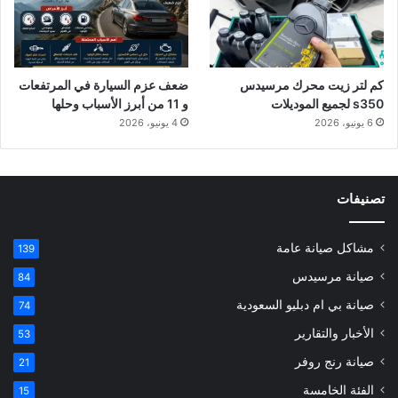
كم لتر زيت محرك مرسيدس
ضعف عزم السيارة في المرتفعات
s350 لجميع الموديلات
و 11 من أبرز الأسباب وحلها
6 يونيو، 2026
4 يونيو، 2026
تصنيفات
مشاكل صيانة عامة
139
صيانة مرسيدس
84
صيانة بي ام دبليو السعودية
74
الأخبار والتقارير
53
صيانة رنج روفر
21
الفئة الخامسة
15