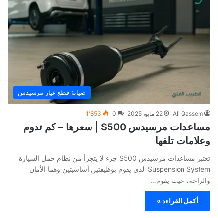
صيانة قطع غيار مرسيدس
Ali Qassem
22 مايو، 2025
0
1٬853
مساعدات مرسيدس S500 | سعرها – كم تدوم
وعلامات تلفها
تعتبر مساعدات مرسيدس S500 جزء لا يتجزأ من نظام حمل السيارة
Suspension System الذي يقوم بوظيفتين أساسيتين وهما الأمان
والراحة، حيث يقوم…
أكمل القراءة »