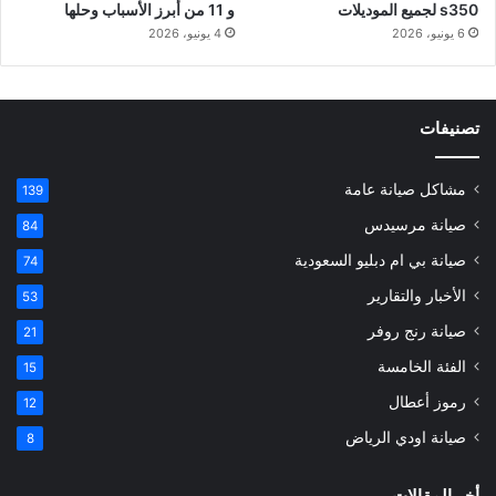
s350 لجميع الموديلات
و 11 من أبرز الأسباب وحلها
6 يونيو، 2026
4 يونيو، 2026
تصنيفات
مشاكل صيانة عامة
139
صيانة مرسيدس
84
صيانة بي ام دبليو السعودية
74
الأخبار والتقارير
53
صيانة رنج روفر
21
الفئة الخامسة
15
رموز أعطال
12
صيانة اودي الرياض
8
أخر المقالات