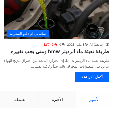
صيانة بي ام دبليو السعودية
Ali Qassem
8 يناير، 2023
0
12٬749
طريقة تعبئة ماء الرديتر bmw ومتى يجب تغييره
طريقة تعبئة ماء الرديتر bmw. إن الحرارة الناتجة عن احتراق مزيج الهواء
بنزين في اسطوانات المحرك عالية جداً وكافية لصهر…
أكمل القراءة »
الأشهر
الأخيرة
تعليقات