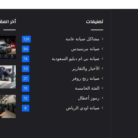
تصنيفات
أخر المق
مشاكل صيانة عامة
139
صيانة مرسيدس
84
صيانة بي ام دبليو السعودية
74
الأخبار والتقارير
53
صيانة رنج روفر
21
الفئة الخامسة
15
رموز أعطال
12
صيانة اودي الرياض
8