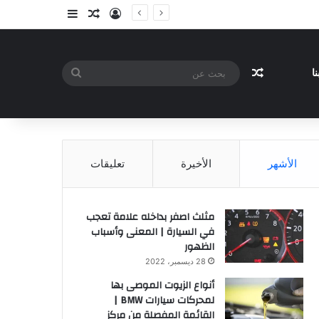
تسجيل الدخول
مقال عشوائي
إضافة عمود جا
مقال عشوائي
بحث
ا
عن
الأشهر
الأخيرة
تعليقات
مثلث اصفر بداخله علامة تعجب
في السيارة | المعنى وأسباب
الظهور
28 ديسمبر، 2022
أنواع الزيوت الموصى بها
لمحركات سيارات BMW |
القائمة المفصلة من مركز