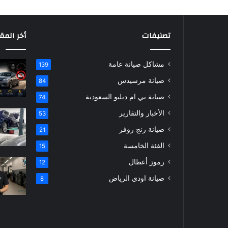
تصنيفات
أخر المق
مشاكل صيانة عامة
139
صيانة مرسيدس
84
صيانة بي ام دبليو السعودية
74
الأخبار والتقارير
53
صيانة رنج روفر
21
الفئة الخامسة
15
رموز أعطال
12
صيانة اودي الرياض
8