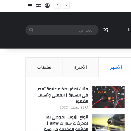
تسجيل الدخول
مقال عشوائي
إضافة عمود جا
مقال عشوائي
بحث
ا
عن
الأشهر
الأخيرة
تعليقات
مثلث اصفر بداخله علامة تعجب
في السيارة | المعنى وأسباب
الظهور
28 ديسمبر، 2022
أنواع الزيوت الموصى بها
لمحركات سيارات BMW |
القائمة المفصلة من مركز