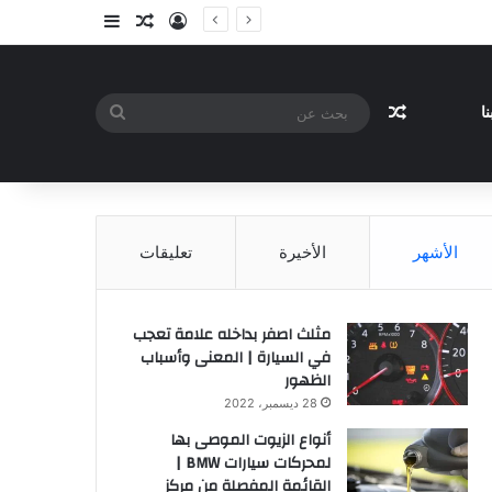
تسجيل الدخول
مقال عشوائي
إضافة عمود جا
مقال عشوائي
بحث
ا
عن
الأشهر
الأخيرة
تعليقات
مثلث اصفر بداخله علامة تعجب
في السيارة | المعنى وأسباب
الظهور
28 ديسمبر، 2022
أنواع الزيوت الموصى بها
لمحركات سيارات BMW |
القائمة المفصلة من مركز