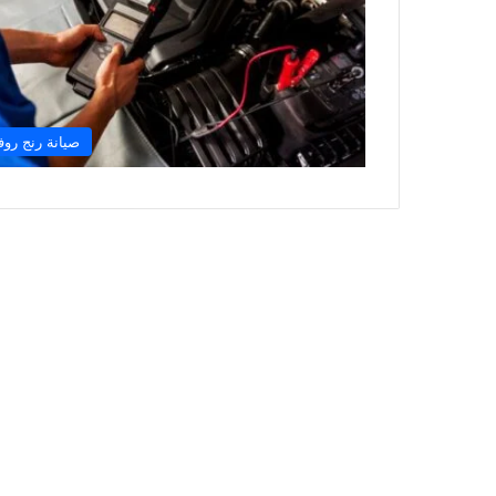
صيانة رنج روف