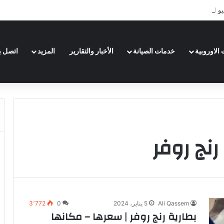
 الرياض تعرف عليها لعام 2026
الاوروبية
خدمات الصيانة
الأخبار والتقارير
المزيد
اتصل بن
رنج روفر
Ali Qassem
5 يناير، 2024
0
3٬772
بطارية رنج روفر | سعرها – مكانها