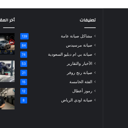
تصنيفات
أخر المق
مشاكل صيانة عامة
139
صيانة مرسيدس
84
صيانة بي ام دبليو السعودية
74
الأخبار والتقارير
53
صيانة رنج روفر
21
الفئة الخامسة
15
رموز أعطال
12
صيانة اودي الرياض
8