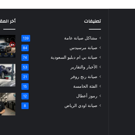
تصنيفات
أخر المق
مشاكل صيانة عامة
139
صيانة مرسيدس
84
صيانة بي ام دبليو السعودية
74
الأخبار والتقارير
53
صيانة رنج روفر
21
الفئة الخامسة
15
رموز أعطال
12
صيانة اودي الرياض
8