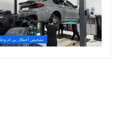
تشخيص أعطال بي ام وحله