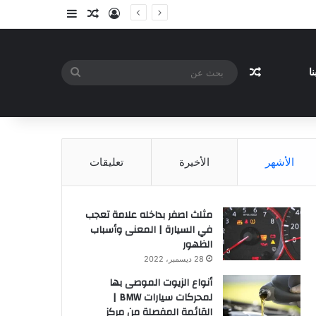
تسجيل الدخول
مقال عشوائي
إضافة عمود جا
مقال عشوائي
بحث
ا
عن
الأشهر
الأخيرة
تعليقات
مثلث اصفر بداخله علامة تعجب
في السيارة | المعنى وأسباب
الظهور
28 ديسمبر، 2022
أنواع الزيوت الموصى بها
لمحركات سيارات BMW |
القائمة المفصلة من مركز