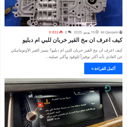
Ali Qassem
15 يونيو، 2025
0
6٬832
كيف اعرف ان مخ القير خربان للبي ام دبليو
كيف اعرف ان مخ القير خربان للبي ام دبليو؟ يتميز القير الأوتوماتيكي
عن العادي بأنه أكثر توفيراً للوقود وأكثر عملية…
أكمل القراءة »