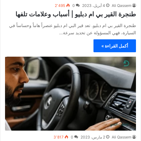
Ali Qassem
4 أبريل، 2023
0
2٬495
طنجرة القير بي ام دبليو | أسباب وعلامات تلفها
طنجرة القير بي ام دبليو. تعد قير البي ام دبليو عنصراً هاماً وحساساً في
السيارة، فهي المسؤولة عن تحديد سرعة…
أكمل القراءة »
Ali Qassem
2 مارس، 2023
0
3٬817