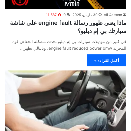
Ali Qassem
30 مارس، 2025
0
11٬587
ماذا يعني ظهور رسالة engine fault على شاشة
سيارتك بي إم دبليو؟
في كثير من موديلات سيارات بي إم دبليو تحدث مشكلة انخفاض قوة
المحرك engine fault reduced power bmw، وبالتالي تظهر…
أكمل القراءة »