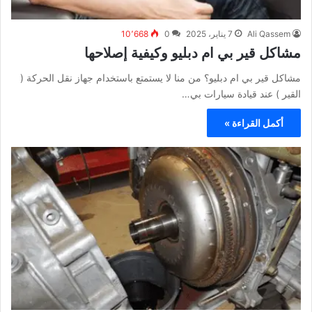
Ali Qassem
7 يناير، 2025
0
10٬668
مشاكل قير بي ام دبليو وكيفية إصلاحها
مشاكل قير بي ام دبليو؟ من منا لا يستمتع باستخدام جهاز نقل الحركة (
القير ) عند قيادة سيارات بي…
أكمل القراءة »