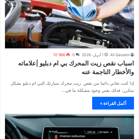
Ali Qassem
1 أبريل، 2026
0
10٬966
اسباب نقص زيت المحرك بي ام دبليو |علاماته
والأخطار الناجمة عنه
إذا كنت تعاني دائما من نقص زيت محرك سيارتك البي ام دبليو بشكل
متكرر، فذلك يعني وجود مشكلة ما في…
أكمل القراءة »