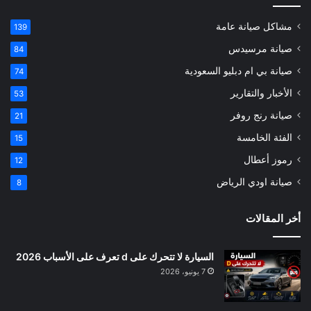
مشاكل صيانة عامة
139
صيانة مرسيدس
84
صيانة بي ام دبليو السعودية
74
الأخبار والتقارير
53
صيانة رنج روفر
21
الفئة الخامسة
15
رموز أعطال
12
صيانة اودي الرياض
8
أخر المقالات
السيارة لا تتحرك على d تعرف على الأسباب 2026
7 يونيو، 2026