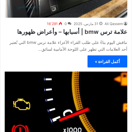
Ali Qassem
31 مارس، 2025
0
16٬291
علامة ترس bmw | أسبابها – وأعراض ظهورها
نناقش اليوم بناءً على طلب القراء الأعزاء علامة ترس bmw التي تُعتبر
أحد العلامات التي تظهر على اللوحة الأمامية لسائق…
أكمل القراءة »