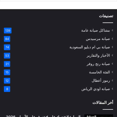
تصنيفات
مشاكل صيانة عامة
139
صيانة مرسيدس
84
صيانة بي ام دبليو السعودية
74
الأخبار والتقارير
53
صيانة رنج روفر
21
الفئة الخامسة
15
رموز أعطال
12
صيانة اودي الرياض
8
أخر المقالات
السيارة لا تتحرك على d تعرف على الأسباب 2026