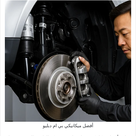
أفضل ميكانيكي بي ام دبليو