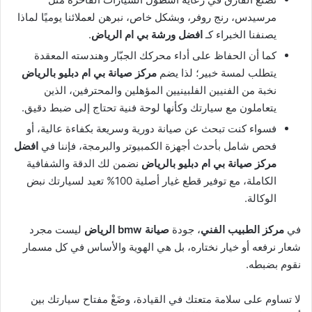
مرسيدس، رنج روفر، وبشكل خاص، نبرهن لعملائنا يوميًا لماذا
يصنفنا الخبراء كـ
افضل ورشة بي ام الرياض
.
كما أن الحفاظ على أداء محركك الجبّار وهندسته المعقدة
يتطلب لمسة خبير؛ لذا يضم
مركز صيانة بي ام دبليو بالرياض
نخبة من الفنيين الفلبينيين المؤهلين والمحترفين، الذين
يتعاملون مع سيارتك وكأنها لوحة فنية تحتاج إلى ضبط دقيق.
فسواء كنت تبحث عن صيانة دورية وسريعة بكفاءة عالية، أو
فحص شامل بأحدث أجهزة الكمبيوتر والبرمجة، فإننا في
افضل
مركز صيانة بي ام دبليو بالرياض
نضمن لك الدقة والشفافية
الكاملة، مع توفير قطع غيار أصلية 100% تعيد لسيارتك نبض
الوكالة.
في
مركز الطبيب الفني
، جودة
صيانة bmw الرياض
ليست مجرد
شعار نرفعه أو خيار نختاره، بل هي الهوية والأساس في كل مسمار
نقوم بضبطه.
لا تساوم على سلامة متعتك في القيادة، وضَعْ مفتاح سيارتك بين