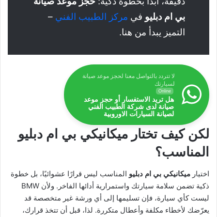
دقيقة، ابدأ بخطوة ذكية:
حجز موعد صيانة
بي ام دبليو
في
مركز الطبيب الفني
–
التميز يبدأ من هنا.
لا تتردد بالتواصل معنا لحجز موعد صيانة
لسيارتك
Online
هل تريد الاستفسار أو حجز موعد
صيانة لدى شركة الطبيب الفني
لصيانة السيارات الاوروبية
لكن كيف تختار ميكانيكي بي ام دبليو
المناسب؟
اختيار
ميكانيكي بي ام دبليو
المناسب ليس قرارًا عشوائيًا، بل خطوة
ذكية تضمن سلامة سيارتك واستمرارية أدائها الفاخر. ولأن BMW
ليست كأي سيارة، فإن تسليمها إلى أي ورشة غير متخصصة قد
يعرّضك لأخطاء مكلفة وأعطال متكررة. لذا، قبل أن تتخذ قرارك،