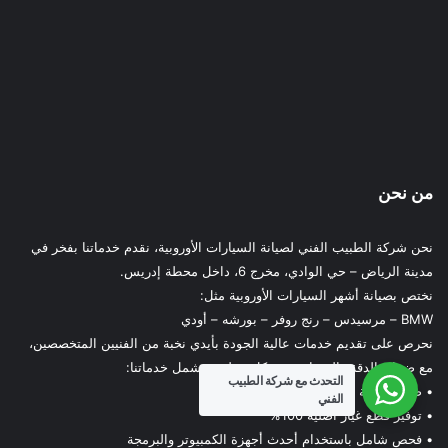
من نحن
نحن شركة الطبيب الفني لصيانة السيارات الأوروبية، نقدم خدماتنا بفخر في
مدينة الرياض – حي الوادي، مخرج 6، داخل محطة إدريس.
نختص بصيانة أشهر السيارات الأوروبية مثل:
BMW – مرسيدس – رنج روفر – بورشه – أودي
نحرص على تقديم خدمات عالية الجودة بأيدي نخبة من الفنيين المتخصصين،
مع ضمان الدقة والشفافية في كل خطوة. تشمل خدماتنا:
التحدث مع شركة الطبيب
• صيانة دورية وسريعة بكفاءة عالية
الفني
• توفير قطع غيار أصلية 100%
• فحص شامل باستخدام أحدث أجهزة الكمبيوتر والبرمجة