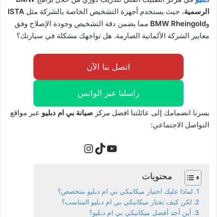
الرسمية
، حيث يستخدم أجهزة التشخيص الخاصة بالشركة مثل
ISTA
و
BMW Rheingold
مما يضمن دقة التشخيص وجودة الإصلاح وفق
معايير الشركة الألمانية الصارمة. هل تواجهك مشكلة في سيارتك؟
اتصل بنا الآن
راسلنا عبر الواتس
يسرنا انضمامك إلى عائلتنا افضل مركز
صيانة بي ام دبليو
عبر مواقع
التواصل الاجتماعي:
تيك توك
يوتيوب
إنستجرام
محتويات
لماذا عليك اختيار ميكانيكي بي ام دبليو متخصص؟
لكن كيف تختار ميكانيكي بي ام دبليو المناسب؟
أين أجد أفضل ميكانيكي بي ام دبليو؟