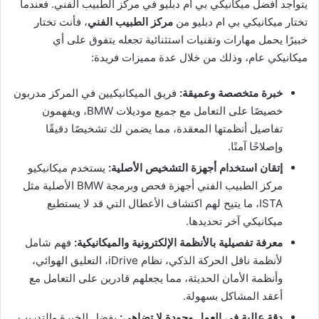
يتواجد أفضل ميكانيكي بي ام دبليو في مركز الطبيب الفني. فعندما
تختار ميكانيكي بي ام دبليو من
مركز الطبيب الفني
، فأنت تختار
خبيرًا يحمل مهارات وتقنيات استثنائية تجعله يتفوق على أي
ميكانيكي عام، وذلك من خلال عدة مميزات فريدة:
خبرة متخصصة وعميقة:
فريق الميكانيكيين في المركز مدربون
خصيصًا على التعامل مع جميع موديلات BMW، ويفهمون
تفاصيل أنظمتها المعقدة، مما يضمن لك تشخيصًا دقيقًا
وإصلاحًا آمنًا.
إتقان استخدام أجهزة التشخيص الأصلية:
يستخدم ميكانيكيو
مركز الطبيب الفني أجهزة فحص وبرمجة BMW الأصلية مثل
ISTA، ما يتيح لهم اكتشاف الأعطال التي قد لا يستطيع
ميكانيكي آخر تحديدها.
معرفة تفصيلية بالأنظمة الإلكترونية والميكانيكية:
فهم شامل
لأنظمة ناقل الحركة الذكي، نظام iDrive، التعليق الهوائي،
وأنظمة الأمان الحديثة، مما يجعلهم قادرين على التعامل مع
أعقد المشاكل بسهولة.
دقة عالية في العمل وجودة لا تضاهى:
بفضل الخبرة والتدريب