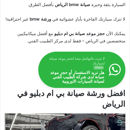
السيارة بثقة وخبرة
صيانة bmw الرياض
بأفضل الطرق.
لا تترك سيارتك الفاخرة بأيادٍ عشوائية في
ورشة bmw
غير احترافية!
يمكنك الآن
حجز موعد صيانة بي ام دبليو
مع أفضل ميكانيكيين
متخصصين في الرياض – فقط لدى مركز الطبيب الفني.
لا تتردد بالتواصل معنا لحجز موعد صيانة
لسيارتك
Online
هل تريد الاستفسار أو حجز موعد
صيانة لدى شركة الطبيب الفني
لصيانة السيارات الاوروبية
افضل ورشة صيانة بي ام دبليو في
الرياض