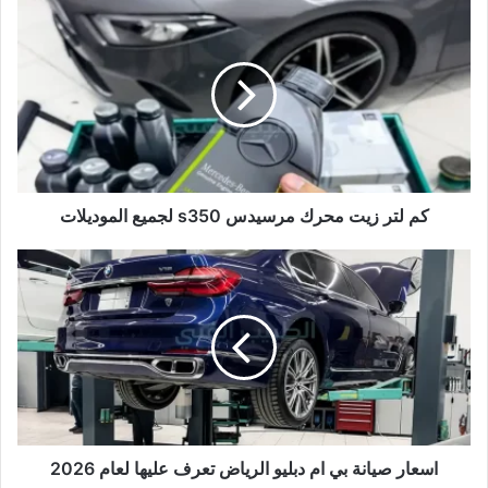
كم
لتر
زيت
محرك
مرسيدس
s350
لجميع
الموديلات
كم لتر زيت محرك مرسيدس s350 لجميع الموديلات
اسعار
صيانة
بي
ام
دبليو
الرياض
تعرف
عليها
لعام
2026
اسعار صيانة بي ام دبليو الرياض تعرف عليها لعام 2026