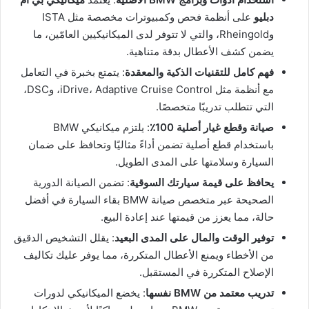
دبليو
على أنظمة فحص وكمبيوترات مخصصة مثل ISTA
وRheingold، والتي لا تتوفر لدى الميكانيكيين العامّين، ما
يضمن كشف الأعطال بدقة متناهية.
فهم كامل للتقنيات الذكية والمعقدة
: يتمتع بخبرة في التعامل
مع أنظمة مثل iDrive، Adaptive Cruise Control، وDSC،
التي تتطلب تدريبًا متخصصًا.
صيانة وقطع غيار أصلية 100٪
: يلتزم ميكانيكي BMW
باستخدام قطع أصلية تضمن أداءً مثاليًا وتحافظ على ضمان
السيارة وسلامتها على المدى الطويل.
يحافظ على قيمة سيارتك السوقية
: تضمن الصيانة الدورية
الصحيحة عبر متخصص صيانة BMW بقاء السيارة في أفضل
حالة، مما يعزز من قيمتها عند إعادة البيع.
توفير الوقت والمال على المدى البعيد
: يقلل التشخيص الدقيق
من الأخطاء ويمنع الأعطال المتكررة، مما يوفر عليك تكاليف
الإصلاح المتكررة في المستقبل.
تدريب معتمد من BMW نفسها
: يخضع الميكانيكي لدورات