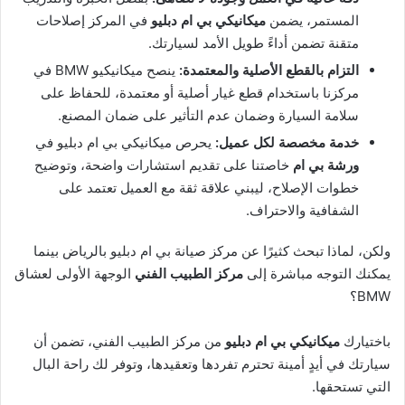
المستمر، يضمن
ميكانيكي بي ام دبليو
في المركز إصلاحات
متقنة تضمن أداءً طويل الأمد لسيارتك.
التزام بالقطع الأصلية والمعتمدة:
ينصح ميكانيكيو BMW في
مركزنا باستخدام قطع غيار أصلية أو معتمدة، للحفاظ على
سلامة السيارة وضمان عدم التأثير على ضمان المصنع.
خدمة مخصصة لكل عميل:
يحرص ميكانيكي بي ام دبليو في
ورشة بي ام
خاصتنا على تقديم استشارات واضحة، وتوضيح
خطوات الإصلاح، ليبني علاقة ثقة مع العميل تعتمد على
الشفافية والاحتراف.
ولكن، لماذا تبحث كثيرًا عن مركز صيانة بي ام دبليو بالرياض بينما
يمكنك التوجه مباشرة إلى
مركز الطبيب الفني
الوجهة الأولى لعشاق
BMW؟
باختيارك
ميكانيكي بي ام دبليو
من مركز الطبيب الفني، تضمن أن
سيارتك في أيدٍ أمينة تحترم تفردها وتعقيدها، وتوفر لك راحة البال
التي تستحقها.