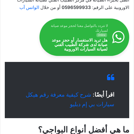
الاوروبية على الرقم:
0596599933
أو من خلال
الواتس آب
لا تتردد بالتواصل معنا لحجز موعد صيانة
لسيارتك
Online
هل تريد الاستفسار أو حجز موعد
صيانة لدى شركة الطبيب الفني
لصيانة السيارات الاوروبية
اقرأ أيضًا:
شرح كيفية معرفة رقم هيكل
سيارات بي إم دبليو
ما هي أفضل أنواع البواجي؟