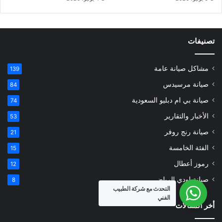
تصنيفات
مشاكل صيانة عامة
139
صيانة مرسيدس
84
صيانة بي ام دبليو السعودية
74
الأخبار والتقارير
53
صيانة رنج روفر
21
الفئة الخامسة
15
رموز أعطال
12
صيانة اودي الرياض
8
التحدث مع شركة الطبيب
الفني
أخر المقالات