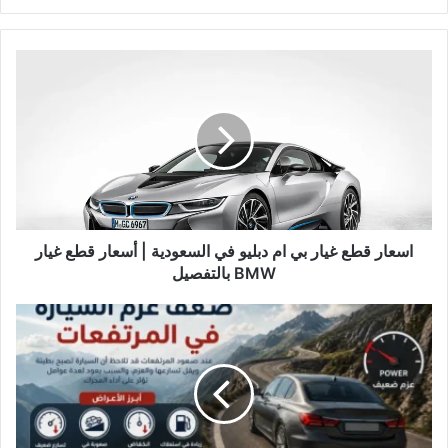
اسعار
قطع
غيار
بي
ام
دبليو
في
السعودية
|
أسعار
اسعار قطع غيار بي ام دبليو في السعودية | أسعار قطع غيار
قطع
BMW بالتفصيل
غيار
BMW
ضعف
بالتفصيل
عزم
السيارة
في
المرتفعات
و
11