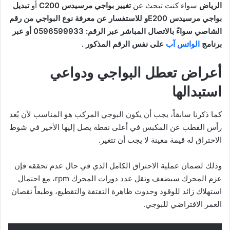
الرياض
سواء كنت تبحث عن
تغيير بواجي مرسيدس C200
أو
تبديل
بواجي مرسيدس E200
و للاستفسار عن معرفة نوع البواجي من رقم
الشاصي سواءً بالاتصال المباشر عبر الرقم: 0596599933 أو عبر
برنامج
الواتس آب
على نفس الرقم المذكور .
أعراض تعطل البواجي ودواعي
استبدالها
كما ذكرنا سابقاً، يجب أن يكون البوجي المركب هو المناسب لأن بُعد
رأس القطب عن المكبس في أعلى نقطة يصل إليها الأخير في شوط
الاحتراق له قيمة معينة لا يجب أن تتغير.
وذلك لضمان عملية الاحتراق الكامل الذي في حال عدم تحققه فإن
عزم المحرك سيضعف وتقل عدد دورات المحرك rpm، مع احتمال
استهلاك زائد للوقود وحدوث ظاهرة التفتفة والتقطيع، وطبعاً نقصان
العمر الافتراضي للبوجي.