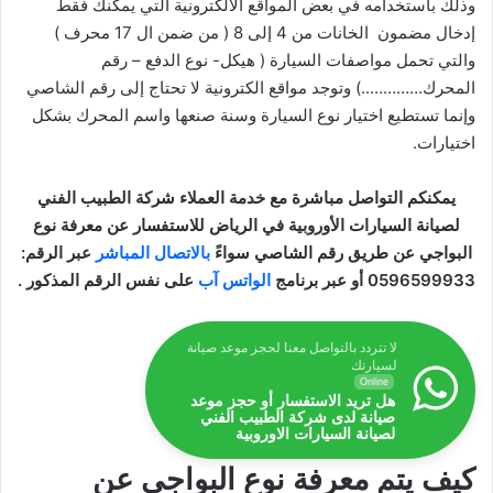
وذلك باستخدامه في بعض المواقع الالكترونية التي يمكنك فقط
إدخال مضمون الخانات من 4 إلى 8 ( من ضمن ال 17 محرف )
والتي تحمل مواصفات السيارة ( هيكل- نوع الدفع – رقم
المحرك…………..) وتوجد مواقع الكترونية لا تحتاج إلى رقم الشاصي
وإنما تستطيع اختيار نوع السيارة وسنة صنعها واسم المحرك بشكل
اختيارات.
يمكنكم التواصل مباشرة مع خدمة العملاء شركة الطبيب الفني
لصيانة السيارات الأوروبية في الرياض للاستفسار عن
معرفة نوع
البواجي عن طريق رقم الشاصي
سواءً
بالاتصال المباشر
عبر الرقم:
0596599933 أو عبر برنامج
الواتس آب
على نفس الرقم المذكور .
لا تتردد بالتواصل معنا لحجز موعد صيانة
لسيارتك
Online
هل تريد الاستفسار أو حجز موعد
صيانة لدى شركة الطبيب الفني
لصيانة السيارات الاوروبية
كيف يتم معرفة نوع البواجي عن