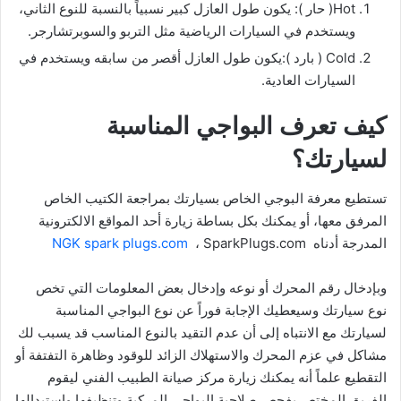
Hot( حار ): يكون طول العازل كبير نسبياً بالنسبة للنوع الثاني،
ويستخدم في السيارات الرياضية مثل التربو والسوبرتشارجر.
Cold ( بارد ):يكون طول العازل أقصر من سابقه ويستخدم في
السيارات العادية.
كيف تعرف البواجي المناسبة
لسيارتك؟
تستطيع معرفة البوجي الخاص بسيارتك بمراجعة الكتيب الخاص
المرفق معها، أو يمكنك بكل بساطة زيارة أحد المواقع الالكترونية
المدرجة أدناه
، SparkPlugs.com
NGK spark plugs.com
وبإدخال رقم المحرك أو نوعه وإدخال بعض المعلومات التي تخص
نوع سيارتك وسيعطيك الإجابة فوراً عن نوع البواجي المناسبة
لسيارتك مع الانتباه إلى أن عدم التقيد بالنوع المناسب قد يسبب لك
مشاكل في عزم المحرك والاستهلاك الزائد للوقود وظاهرة التفتفة أو
التقطيع علماً أنه يمكنك زيارة مركز صيانة الطبيب الفني ليقوم
الفريق المختص بفحص صلاحية البواجي المركبة وتنظيفها واستبدالها