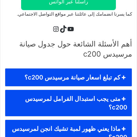
راسلنا عبر الواتس
كما يسرنا انضمامك إلى عائلتنا عبر مواقع التواصل الاجتماعي.
تيك توك
يوتيوب
إنستجرام
أهم الأسئلة الشائعة حول جدول صيانة
مرسيدس c200
كم تبلغ اسعار صيانة مرسيدس c200؟
متى يجب استبدال الفرامل لمرسيدس
c200؟
ماذا يعني ظهور لمبة تشيك انجن لمرسيدس