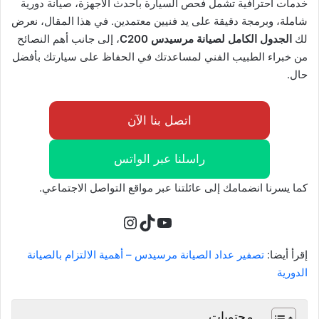
خدمات احترافية تشمل فحص السيارة بأحدث الأجهزة، صيانة دورية
شاملة، وبرمجة دقيقة على يد فنيين معتمدين. في هذا المقال، نعرض
لك
الجدول الكامل لصيانة مرسيدس C200
، إلى جانب أهم النصائح
من خبراء الطبيب الفني لمساعدتك في الحفاظ على سيارتك بأفضل
حال.
اتصل بنا الآن
راسلنا عبر الواتس
كما يسرنا انضمامك إلى عائلتنا عبر مواقع التواصل الاجتماعي.
تيك توك
يوتيوب
إنستجرام
إقرأ أيضا:
تصفير عداد الصيانة مرسيدس – أهمية الالتزام بالصيانة
الدورية
محتويات