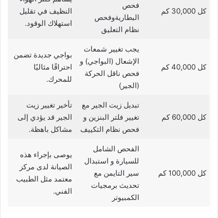
فحص
كل 30,000 كم
النظيف في تقليل
البطاريةوفحص
استهلاك الوقود.
نظام التعليق
يجب تغيير شمعات
بواجي جديدة تضمن
الإشعال (البواجي) و
كل 40,000 كم
احتراقًا مثاليًا
فحص ناقل الحركة
للمحرك.
(الجير)
تبديل زيت الجير مع
تأخير تغيير زيت
كل 60,000 كم
تغيير فلتر البنزين و
الجير قد يؤدي إلى
فحص نظام التكييف
مشاكل باهظة.
الفحص الشامل
يوصى بإجراء هذه
للسيارة و استبدال
الصيانة لدى مركز
كل 100,000 كم
سير التايمن مع
معتمد مثل الطبيب
تحديث برمجيات
الفني.
الكمبيوتر