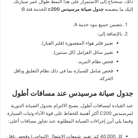
ذلك، ستحتاج إلى الاستمرار على هذا النمط طوال عمر سيارتك.
إليك ما يتضمنه
جدول صيانة مرسيدس c200
الخدمة فئة B:
تتضمن جميع بنود خدمة A.
بالإضافة إلى:
تغيير فلتر هواء المقصورة (فلتر الغبار).
تغيير سائل الفرامل (كل سنتين).
فحص نظام التبريد.
فحص شامل للسيارة بما في ذلك نظام التعليق وناقل
الحركة.
جدول صيانة مرسيدس عند مسافات أطول
عند القيادة لمسافات أطول، يصبح الالتزام بجدول الصيانة الدورية
لمرسيدس C200 أكثر أهمية للحفاظ على قوة الأداء وثبات السيارة.
وفيما يلي أبرز إجراءات الصيانة المطلوبة عند تجاوز مسافات أعلى:
كل 40,000 كم: تغيير شمعات الإشعال (البواجي) وفحص ناقل