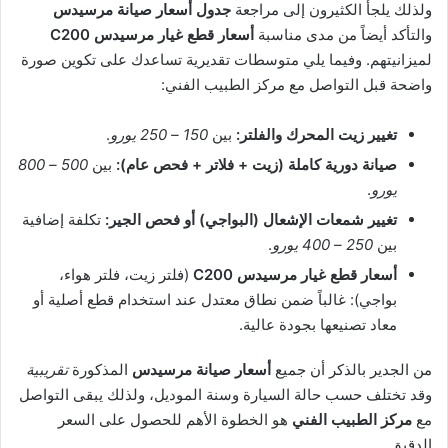
ولذلك يلجأ الكثيرون إلى مراجعة
جدول أسعار صيانة مرسيدس
والتأكد أيضاً من مدى مناسبة
أسعار قطع غيار مرسيدس C200
لميزانيتهم. وفيما يلي متوسطات تقديرية تساعدك على تكوين صورة
واضحة قبل التواصل مع مركز الطبيب الفني:
تغيير زيت المحرك والفلتر:
بين
150 – 250 يورو
.
صيانة دورية كاملة (زيت + فلاتر + فحص عام):
بين
500 – 800
يورو
.
تغيير شمعات الإشعال (البواجي) أو فحص الجير:
تكلفة إضافية
بين
250 – 400 يورو
.
أسعار قطع غيار مرسيدس C200
(فلتر زيت، فلتر هواء،
بواجي): غالباً ضمن نطاق معتدل عند استخدام قطع أصلية أو
معاد تصنيعها بجودة عالية.
من الجدير بالذكر أن جميع
أسعار صيانة مرسيدس
المذكورة
تقريبية
وقد تختلف حسب حالة السيارة وسنة الموديل، ولذلك يبقى التواصل
مع
مركز الطبيب الفني
هو الخطوة الأهم للحصول على السعر
الدقيق.