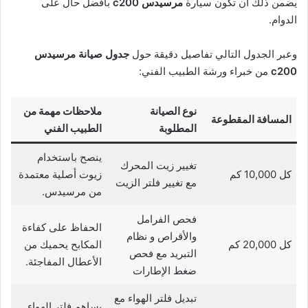
يضمن ذلك أن تكون سيارة
مرسيدس c200
بأفضل حال على
الدوام.
وعبر الجدول التالي تفاصيل دقيقة حول
جدول صيانة مرسيدس
c200
من خبراء ورشة الطبيب الفني:
نوع الصيانة
ملاحظات مهمة من
المسافة المقطوعة
المطلوبة
الطبيب الفني
ينصح باستخدام
تغيير زيت المحرك
كل 10,000 كم
زيوت أصلية معتمدة
مع تغيير فلتر الزيت
من مرسيدس.
فحص الفرامل
الحفاظ على كفاءة
والأقراص و نظام
كل 20,000 كم
المكابح يحميك من
التبريد مع فحص
الأعطال المفاجئة.
ضغط الإطارات
تبديل فلتر الهواء مع
يساهم فلتر الهواء