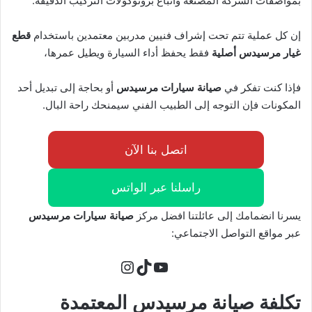
بمواصفات الشركة المصنعة واتباع بروتوكولات التركيب الدقيقة.
إن كل عملية تتم تحت إشراف فنيين مدربين معتمدين باستخدام
قطع
غيار مرسيدس
أصلية
فقط يحفظ أداء السيارة ويطيل عمرها،
فإذا كنت تفكر في
صيانة سيارات مرسيدس
أو بحاجة إلى تبديل أحد
المكونات فإن التوجه إلى الطبيب الفني سيمنحك راحة البال.
اتصل بنا الآن
راسلنا عبر الواتس
يسرنا انضمامك إلى عائلتنا افضل مركز
صيانة سيارات مرسيدس
عبر مواقع التواصل الاجتماعي:
تيك توك
يوتيوب
إنستجرام
تكلفة صيانة مرسيدس المعتمدة