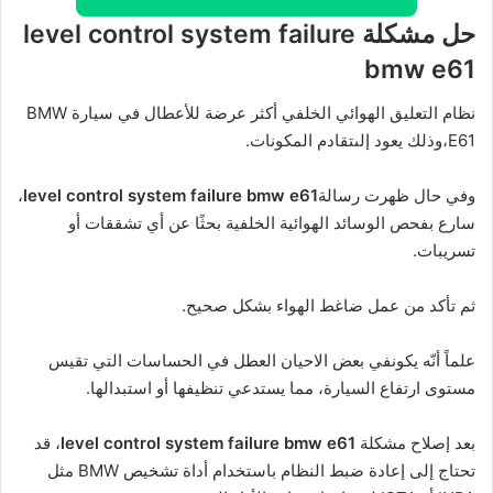
حل مشكلة level control system failure
bmw e61
نظام التعليق الهوائي الخلفي أكثر عرضة للأعطال في سيارة BMW
E61،وذلك يعود إلىتقادم المكونات.
وفي حال ظهرت رسالة
level control system failure bmw e61
،
سارع بفحص الوسائد الهوائية الخلفية بحثًا عن أي تشققات أو
تسريبات.
ثم تأكد من عمل ضاغط الهواء بشكل صحيح.
علماً أنّه يكونفي بعض الاحيان العطل في الحساسات التي تقيس
مستوى ارتفاع السيارة، مما يستدعي تنظيفها أو استبدالها.
بعد إصلاح مشكلة
level control system failure bmw e61
، قد
تحتاج إلى إعادة ضبط النظام باستخدام أداة تشخيص BMW مثل