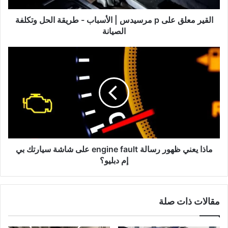
طريقة
الحل
القير معلق على p مرسيدس | الأسباب - طريقة الحل وتكلفة
وتكلفة
الصيانة
الصيانة
ماذا
يعني
ظهور
رسالة
engine
fault
على
شاشة
سيارتك
بي
ماذا يعني ظهور رسالة engine fault على شاشة سيارتك بي
إم
إم دبليو؟
دبليو؟
مقالات ذات صلة