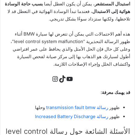
استبدال المستشعر
، يمكن أن يكون العطل أيضا
بسبب حاجة الوسادة
هوائية إلى الاستبدال
، فعندما تبدأ الوسادة الهوائية في التعطل قد لا
تلاحظها، ولكنها ستزداد سوءًا بشكل تدريجي.
هذه أهم الاحتمالات التي يمكن أن تتعرض لها سيارة BMW أثناء
ظهور الرسالة التحذيرية “level control system malfunction”،
وعلى كل حال فإن الحل الأمثل والذي يحافظ على عمر افتراضي
أطول لسيارتك هو الذهاب بها إلى مركز صيانة لفحص السيارة
واكتشاف الخلل وإجراء الإصلاحات اللازمة.
تيك توك
يوتيوب
إنستجرام
قد يهمك معرفة:
ظهور
رسالة transmission fault bmw
وحلها
ظهور
رسالة Increased Battery Discharge
الأسئلة الشائعة حول رسالة level control