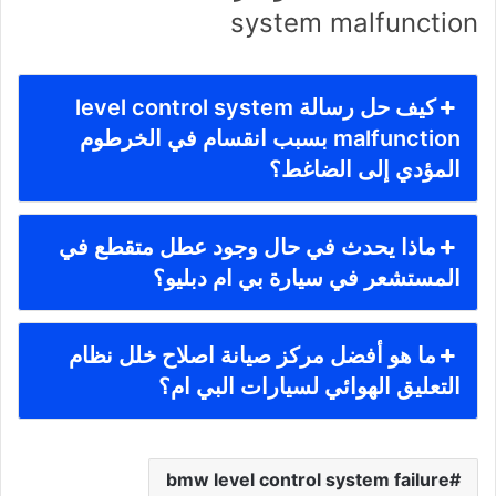
system malfunction
كيف حل رسالة level control system
malfunction بسبب انقسام في الخرطوم
المؤدي إلى الضاغط؟
ماذا يحدث في حال وجود عطل متقطع في
المستشعر في سيارة بي ام دبليو؟
ما هو أفضل مركز صيانة اصلاح خلل نظام
التعليق الهوائي لسيارات البي ام؟
bmw level control system failure