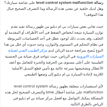
رسالة level control system malfunction
على شاشة سيارتك؟
وهل لديك خلفية عن معنى هذه الرسالة وما التصرف الصحيح حيال
هذا الموقف؟
حيث تعاني بعض سيارات بي ام دبليو من ظهور رسالة تفيد بعدم
توازن السيارة نتيجة انخفاض الضغط في أحد الأطراف أو المقدمة أو
الخلف، وقد يحدث ذلك لوجود عطل في أحد الحساسات المربوطة
في نظام التحكم في المستوى والتوازن، وعند حدوث أي خلل من هذا
النوع يُنصح بمراجعة خدمة الزبائن لدى
مركز الطبيب الفني لصيانة
السيارات الاوروبية
في الرياض، حيث تتواجد فرق صيانة من الجنسية
الفلبينية على أعلى مستوى من الحرفية والخبرة للتعامل مع أعقد
الأعطال وتشخيصها بسرعة عالية مع تأمين قطع التبديل الأصلية
اللازمة لإعادة السيارة بي ام دبليو إلى وضعها الطبيعي.
لأي استفسارات متعلقة بظهور رسالة level control system
malfunction على شاشة أعطال bmw والتصرف الصحيح لحل هذه
المشكلة يمكنك التواصل مع افضل مركز صيانة بي ام دبليو في
الرياض بالطرق التالية.