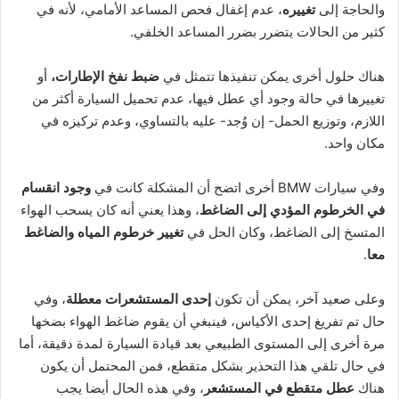
والحاجة إلى
تغييره
، عدم إغفال فحص المساعد الأمامي، لأنه في
كثير من الحالات يتضرر بضرر المساعد الخلفي.
هناك حلول أخرى يمكن تنفيذها تتمثل في
ضبط نفخ الإطارات،
أو
تغييرها في حالة وجود أي عطل فيها، عدم تحميل السيارة أكثر من
اللازم، وتوزيع الحمل- إن وُجد- عليه بالتساوي، وعدم تركيزه في
مكان واحد.
وفي سيارات BMW أخرى اتضح أن المشكلة كانت في
وجود انقسام
في الخرطوم المؤدي إلى الضاغط
، وهذا يعني أنه كان يسحب الهواء
المتسخ إلى الضاغط، وكان الحل في
تغيير خرطوم المياه والضاغط
معا
.
وعلى صعيد آخر، يمكن أن تكون
إحدى المستشعرات معطلة
، وفي
حال تم تفريغ إحدى الأكياس، فينبغي أن يقوم ضاغط الهواء بضخها
مرة أخرى إلى المستوى الطبيعي بعد قيادة السيارة لمدة دقيقة، أما
في حال تلقي هذا التحذير بشكل متقطع، فمن المحتمل أن يكون
هناك
عطل متقطع في المستشعر
، وفي هذه الحال أيضا يجب