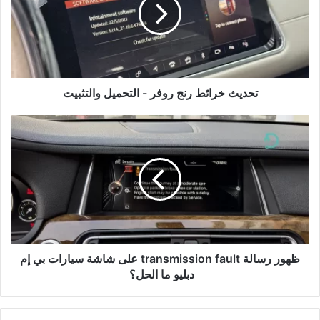
روفر
-
التحميل
والتثبيت
تحديث خرائط رنج روفر - التحميل والتثبيت
ظهور
رسالة
transmission
fault
على
شاشة
سيارات
بي
إم
دبليو
ظهور رسالة transmission fault على شاشة سيارات بي إم
ما
دبليو ما الحل؟
الحل؟