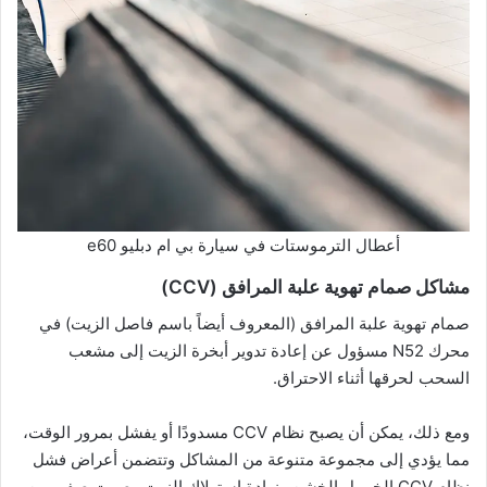
أعطال الترموستات في سيارة بي ام دبليو e60
مشاكل صمام تهوية علبة المرافق (CCV)
صمام تهوية علبة المرافق (المعروف أيضاً باسم فاصل الزيت) في
محرك N52 مسؤول عن إعادة تدوير أبخرة الزيت إلى مشعب
السحب لحرقها أثناء الاحتراق.
ومع ذلك، يمكن أن يصبح نظام CCV مسدودًا أو يفشل بمرور الوقت،
مما يؤدي إلى مجموعة متنوعة من المشاكل وتتضمن أعراض فشل
نظام CCV الخمول الخشن وزيادة استهلاك الزيت وصوت صفير من