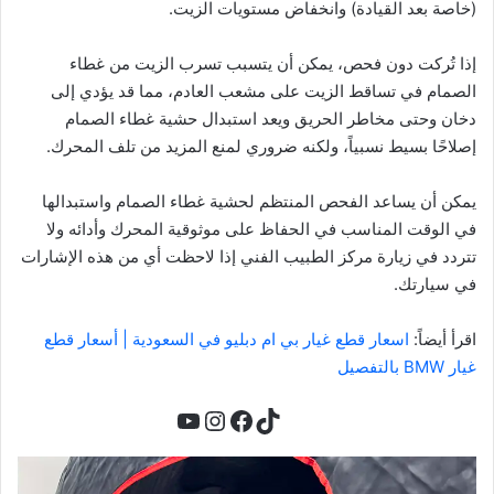
(خاصة بعد القيادة) وانخفاض مستويات الزيت.
إذا تُركت دون فحص، يمكن أن يتسبب تسرب الزيت من غطاء
الصمام في تساقط الزيت على مشعب العادم، مما قد يؤدي إلى
دخان وحتى مخاطر الحريق ويعد استبدال حشية غطاء الصمام
إصلاحًا بسيط نسبياً، ولكنه ضروري لمنع المزيد من تلف المحرك.
يمكن أن يساعد الفحص المنتظم لحشية غطاء الصمام واستبدالها
في الوقت المناسب في الحفاظ على موثوقية المحرك وأدائه ولا
تتردد في زيارة مركز الطبيب الفني إذا لاحظت أي من هذه الإشارات
في سيارتك.
اقرأ أيضاً:
اسعار قطع غيار بي ام دبليو في السعودية | أسعار قطع
غيار BMW بالتفصيل
تيك توك
فيسبوك
يوتيوب
إنستجرام