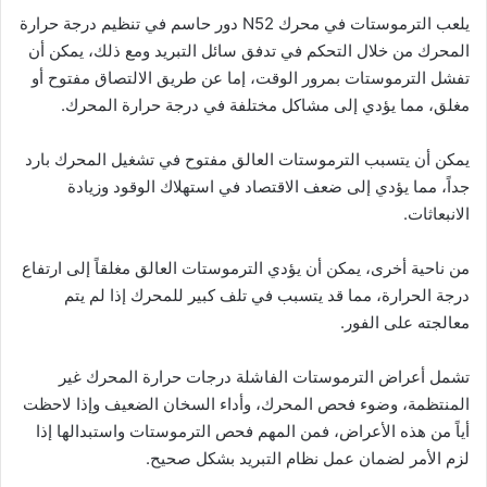
يلعب الترموستات في محرك N52 دور حاسم في تنظيم درجة حرارة
المحرك من خلال التحكم في تدفق سائل التبريد ومع ذلك، يمكن أن
تفشل الترموستات بمرور الوقت، إما عن طريق الالتصاق مفتوح أو
مغلق، مما يؤدي إلى مشاكل مختلفة في درجة حرارة المحرك.
يمكن أن يتسبب الترموستات العالق مفتوح في تشغيل المحرك بارد
جداً، مما يؤدي إلى ضعف الاقتصاد في استهلاك الوقود وزيادة
الانبعاثات.
من ناحية أخرى، يمكن أن يؤدي الترموستات العالق مغلقاً إلى ارتفاع
درجة الحرارة، مما قد يتسبب في تلف كبير للمحرك إذا لم يتم
معالجته على الفور.
تشمل أعراض الترموستات الفاشلة درجات حرارة المحرك غير
المنتظمة، وضوء فحص المحرك، وأداء السخان الضعيف وإذا لاحظت
أياً من هذه الأعراض، فمن المهم فحص الترموستات واستبدالها إذا
لزم الأمر لضمان عمل نظام التبريد بشكل صحيح.