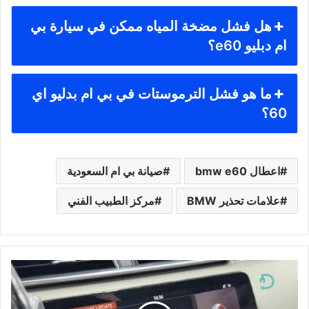
هل فشل مضخة المياه ممكن في سيارة بي
ام دبليو e60؟
ما هو فشل الترموستات في بي ام بدليو اي
60؟
اعطال bmw e60
صيانة بي ام السعودية
علامات تحذير BMW
مركز الطبيب الفني
تحديث
خرائط
رنج