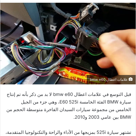
علامات اعطال bmw e60
قبل التوسع في علامات اعطال bmw e60 لا بد من ذكر بأنه تم إنتاج
سيارة BMW الفئة الخامسة E60 525i، وهي جزء من الجيل
الخامس من مجموعة سيارات السيدان الفاخرة متوسطة الحجم من
BMW بين عامي 2003 و2010.
تشتهر سيارة 525i بمزيجها من الأداء والراحة والتكنولوجيا المتقدمة،