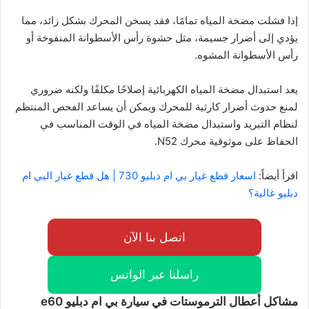
إذا فشلت مضخة المياه تمامًا، فقد يسخن المحرك بشكل زائد، مما
يؤدي إلى أضرار جسيمة، مثل حشوة رأس الأسطوانة المنفوخة أو
رأس الأسطوانة المشوه.
يعد استبدال مضخة المياه الكهربائية إصلاحًا مكلفًا ولكنه ضروري
لمنع حدوث أضرار كارثية للمحرك ويمكن أن يساعد الفحص المنتظم
لنظام التبريد واستبدال مضخة المياه في الوقت المناسب في
الحفاظ على موثوقية محرك N52.
اقرأ أيضاً:
اسعار قطع غيار بي ام دبليو 730 | هل قطع غيار البي ام
دبليو غالية؟
اتصل بنا الآن
راسلنا عبر الواتس
مشاكل أعطال الترموستات في سيارة بي ام دبليو e60