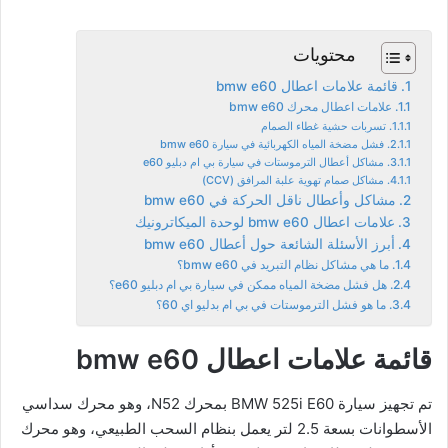
محتويات
قائمة علامات اعطال bmw e60
علامات اعطال محرك bmw e60
تسربات حشية غطاء الصمام
فشل مضخة المياه الكهربائية في سيارة bmw e60
مشاكل أعطال الترموستات في سيارة بي ام دبليو e60
مشاكل صمام تهوية علبة المرافق (CCV)
مشاكل وأعطال ناقل الحركة في bmw e60
علامات اعطال bmw e60 لوحدة الميكاترونيك
أبرز الأسئلة الشائعة حول أعطال bmw e60
ما هي مشاكل نظام التبريد في bmw e60؟
هل فشل مضخة المياه ممكن في سيارة بي ام دبليو e60؟
ما هو فشل الترموستات في بي ام بدليو اي 60؟
قائمة علامات اعطال bmw e60
تم تجهيز سيارة BMW 525i E60 بمحرك N52، وهو محرك سداسي
الأسطوانات بسعة 2.5 لتر يعمل بنظام السحب الطبيعي، وهو محرك