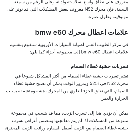
معروف على نطاق واسع بسلاسته وأدائه وعلى الرغم من سمعته
السيئة، فإن محرك N52 معروف ببعض المشكلات التي قد تؤثر على
موثوقيته وطول عمره.
علامات اعطال محرك bmw e60
في مركز الطبيب الفني لصيانة السيارات الأوروبية سنقوم بتقسيم
علامات اعطال bmw e60 إلى مجموعة أجزاء كما يلي:
تسربات حشية غطاء الصمام
تعتبر تسربات حشية غطاء الصمام من أكثر المشاكل شيوعاً في
محرك N52 في 525i وبمرور الوقت يمكن أن تصبح حشية غطاء
الصمام، التي تغلق الجزء العلوي من المحرك، هشة ومتشققة بسبب
الحرارة والعمر.
يمكن أن يؤدي هذا إلى تسرب الزيت، مما قد يتسبب في مجموعة
متنوعة من المشكلات إذا لم يتم معالجتها وتتضمن أعراض تسرب
حشية غطاء الصمام بقع الزيت أسفل السيارة ورائحة الزيت المحترق