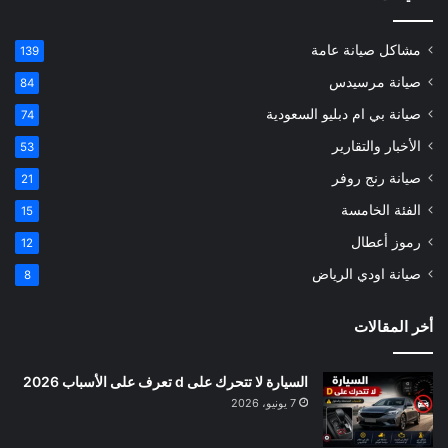
مشاكل صيانة عامة
139
صيانة مرسيدس
84
صيانة بي ام دبليو السعودية
74
الأخبار والتقارير
53
صيانة رنج روفر
21
الفئة الخامسة
15
رموز أعطال
12
صيانة اودي الرياض
8
أخر المقالات
السيارة لا تتحرك على d تعرف على الأسباب 2026
7 يونيو، 2026