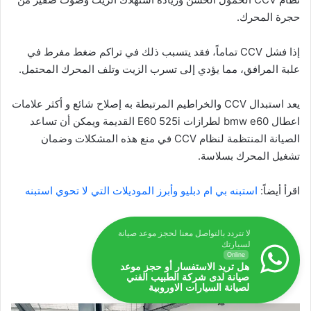
حجرة المحرك.
إذا فشل CCV تماماً، فقد يتسبب ذلك في تراكم ضغط مفرط في
علبة المرافق، مما يؤدي إلى تسرب الزيت وتلف المحرك المحتمل.
يعد استبدال CCV والخراطيم المرتبطة به إصلاح شائع و أكثر علامات
اعطال bmw e60 لطرازات E60 525i القديمة ويمكن أن تساعد
الصيانة المنتظمة لنظام CCV في منع هذه المشكلات وضمان
تشغيل المحرك بسلاسة.
اقرأ أيضاً:
استبنه بي ام دبليو وأبرز الموديلات التي لا تحوي استبنه
لا تتردد بالتواصل معنا لحجز موعد صيانة
لسيارتك
Online
هل تريد الاستفسار أو حجز موعد
صيانة لدى شركة الطبيب الفني
لصيانة السيارات الاوروبية