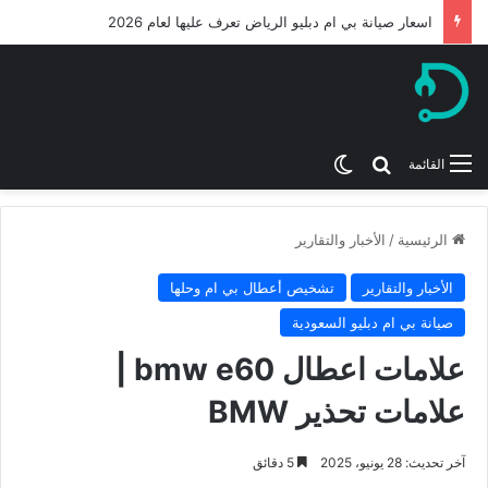
ميكانيكي بي ام دبليو من افضل ورشة بي ام الرياض 2026
بحث عن
الوضع المظلم
القائمة
الرئيسية
/
الأخبار والتقارير
الأخبار والتقارير
تشخيص أعطال بي ام وحلها
صيانة بي ام دبليو السعودية
علامات اعطال bmw e60 |
علامات تحذير BMW
آخر تحديث: 28 يونيو، 2025
5 دقائق