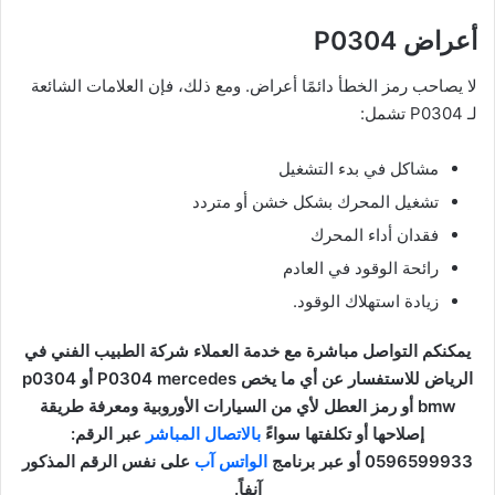
أعراض P0304
لا يصاحب رمز الخطأ دائمًا أعراض. ومع ذلك، فإن العلامات الشائعة
لـ P0304 تشمل:
مشاكل في بدء التشغيل
تشغيل المحرك بشكل خشن أو متردد
فقدان أداء المحرك
رائحة الوقود في العادم
زيادة استهلاك الوقود.
يمكنكم التواصل مباشرة مع خدمة العملاء شركة الطبيب الفني في
الرياض للاستفسار عن أي ما يخص P0304 mercedes أو p0304
bmw أو رمز العطل لأي من السيارات الأوروبية ومعرفة طريقة
إصلاحها أو تكلفتها سواءً
بالاتصال المباشر
عبر الرقم:
0596599933 أو عبر برنامج
الواتس آب
على نفس الرقم المذكور
آنفاً.