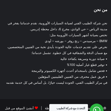
من نحن
نحن شركة الطبيب الفني لصيانة السيارات الأوروبية، نقدم خدماتنا بفخر في
مدينة الرياض – حي الوادي، مخرج 6، داخل محطة إدريس.
نختص بصيانة أشهر السيارات الأوروبية مثل:
BMW – مرسيدس – رنج روفر – بورشه – أودي
نحرص على تقديم خدمات عالية الجودة بأيدي نخبة من الفنيين المتخصصين،
مع ضمان الدقة والشفافية في كل خطوة. تشمل خدماتنا:
• صيانة دورية وسريعة بكفاءة عالية
• توفير قطع غيار أصلية 100%
• فحص شامل باستخدام أحدث أجهزة الكمبيوتر والبرمجة
• فريق عمل محترف من الفنيين الفلبينيين المؤهلين
في مركز الطبيب الفني، الجودة ليست خيارًا، بل أساس في كل خدمة نقدمه
© حقوق النشر 2026، جميع الحقوق محفوظة |
أنشئ الموقع من قبل
التحدث مع شركة الطبيب