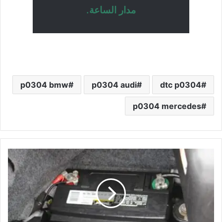
مدار الساعة.
p0304 bmw
p0304 audi
dtc p0304
p0304 mercedes
مكان
بطارية
بي
ام
دبليو
520
وسعرها