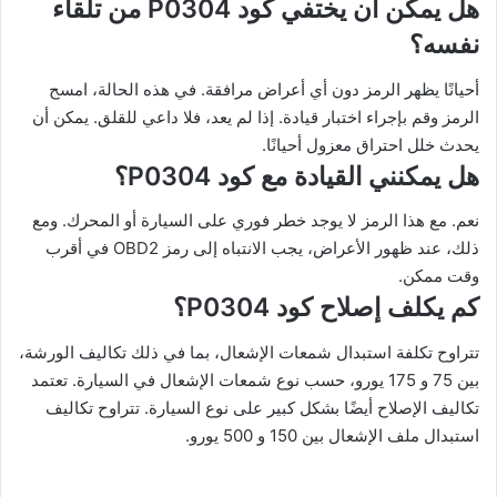
هل يمكن أن يختفي كود P0304 من تلقاء
نفسه؟
أحيانًا يظهر الرمز دون أي أعراض مرافقة. في هذه الحالة، امسح
الرمز وقم بإجراء اختبار قيادة. إذا لم يعد، فلا داعي للقلق. يمكن أن
يحدث خلل احتراق معزول أحيانًا.
هل يمكنني القيادة مع كود P0304؟
نعم. مع هذا الرمز لا يوجد خطر فوري على السيارة أو المحرك. ومع
ذلك، عند ظهور الأعراض، يجب الانتباه إلى رمز OBD2 في أقرب
وقت ممكن.
كم يكلف إصلاح كود P0304؟
تتراوح تكلفة استبدال شمعات الإشعال، بما في ذلك تكاليف الورشة،
بين 75 و 175 يورو، حسب نوع شمعات الإشعال في السيارة. تعتمد
تكاليف الإصلاح أيضًا بشكل كبير على نوع السيارة. تتراوح تكاليف
استبدال ملف الإشعال بين 150 و 500 يورو.