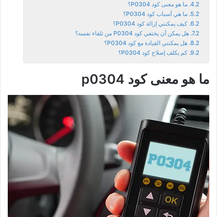
ما هو معنى كود P0304؟
ما هي أسباب كود P0304؟
كيف يمكنني إزالة كود P0304؟
هل يمكن أن يختفي كود P0304 من تلقاء نفسه؟
هل يمكنني القيادة مع كود P0304؟
كم يكلف إصلاح كود P0304؟
ما هو معنى كود p0304