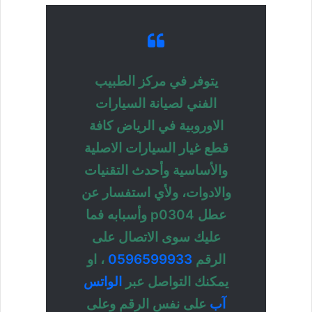
يتوفر في مركز الطبيب
الفني لصيانة السيارات
الاوروبية في الرياض كافة
قطع غيار السيارات الاصلية
والأساسية وأحدث التقنيات
والادوات، ولأي استفسار عن
عطل p0304 وأسبابه فما
عليك سوى الاتصال على
الرقم
0596599933
، او
يمكنك التواصل عبر
الواتس
آب
على نفس الرقم وعلى