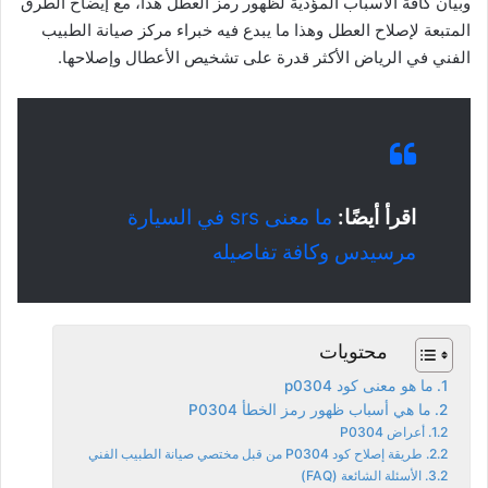
وبيان كافة الأسباب المؤدية لظهور رمز العطل هذا، مع إيضاح الطرق
المتبعة لإصلاح العطل وهذا ما يبدع فيه خبراء مركز صيانة الطبيب
الفني في الرياض الأكثر قدرة على تشخيص الأعطال وإصلاحها.
اقرأ أيضًا:
ما معنى srs في السيارة
مرسيدس وكافة تفاصيله
محتويات
ما هو معنى كود p0304
ما هي أسباب ظهور رمز الخطأ P0304
أعراض P0304
طريقة إصلاح كود P0304 من قبل مختصي صيانة الطبيب الفني
الأسئلة الشائعة (FAQ)