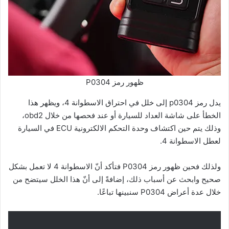
ظهور رمز P0304
يدل رمز p0304 إلى خلل في احتراق الاسطوانة 4، ويظهر هذا
الخطأ على شاشة العداد للسيارة أو عند فحصها من خلال obd2،
وذلك يتم حين اكتشاف وحدة التحكم الالكترونية ECU في السيارة
لعطل الاسطوانة 4.
ولذلك فحين ظهور رمز P0304 فتأكد أنّ الاسطوانة 4 لا تعمل بشكل
صحيح وابحث عن أسباب ذلك، إضافةً إلى أنّ هذا الخلل سيتضح من
خلال عدة أعراض P0304 سنبينها تباعًا.