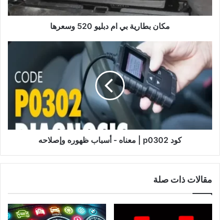
مكان بطارية بي ام دبليو 520 وسعرها
كود
p0302
|
معناه
-
أسباب
ظهوره
وإصلاحه
كود p0302 | معناه - أسباب ظهوره وإصلاحه
مقالات ذات صلة