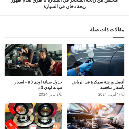
التخلص من رائحة السجائر في السيارة 8 طرق لعدم ظهور
ريحة
ريحة دخان في السيارة
دخان
في
السيارة
مقالات ذات صلة
أفضل ورشة سمكرة في الرياض
جدول صيانة اودي a3 – اسعار
بأسعار منافسة
صيانة اودي a3
17 أبريل، 2024
2 يناير، 2024