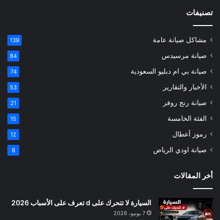
تصنيفات
مشاكل صيانة عامة
139
صيانة مرسيدس
84
صيانة بي ام دبليو السعودية
74
الأخبار والتقارير
53
صيانة رنج روفر
21
الفئة الخامسة
15
رموز أعطال
12
صيانة اودي الرياض
8
أخر المقالات
السيارة لا تتحرك على d تعرف على الأسباب 2026
7 يونيو، 2026