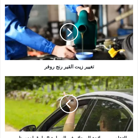
تغيير
زيت
القير
رنج
روفر
تغيير زيت القير رنج روفر
التخلص
من
رائحة
السجائر
في
السيارة
8
طرق
لعدم
ظهور