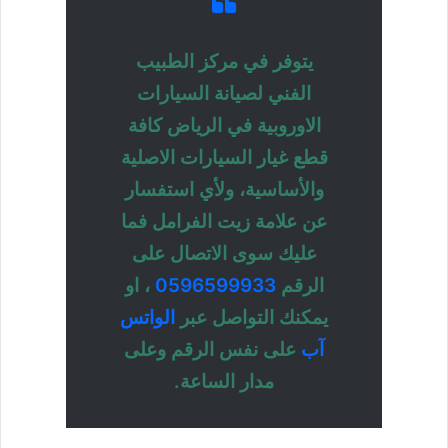
يتوفر في مركز الطبيب
الفني لصيانة السيارات
الاوروبية في الرياض كافة
قطع غيار السيارات الاصلية
والأساسية، ولأي استفسار
عن علامة زيت الفرامل فما
عليك سوى الاتصال على
الرقم
0596599933
، او
يمكنك التواصل عبر
الواتس
آب
على نفس الرقم وعلى
مدار الساعة.