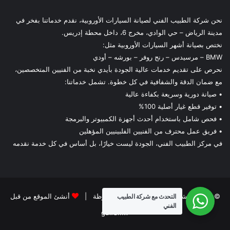
نحن شركة الطبيب الفني لصيانة السيارات الأوروبية، نقدم خدماتنا بفخر في
مدينة الرياض – حي الوادي، مخرج 6، داخل محطة إدريس.
نختص بصيانة أشهر السيارات الأوروبية مثل:
BMW – مرسيدس – رنج روفر – بورشه – أودي
نحرص على تقديم خدمات عالية الجودة بأيدي نخبة من الفنيين المتخصصين،
مع ضمان الدقة والشفافية في كل خطوة. تشمل خدماتنا:
• صيانة دورية وسريعة بكفاءة عالية
• توفير قطع غيار أصلية 100%
• فحص شامل باستخدام أحدث أجهزة الكمبيوتر والبرمجة
• فريق عمل محترف من الفنيين الفلبينيين المؤهلين
في مركز الطبيب الفني، الجودة ليست خيارًا، بل أساس في كل خدمة نقدمه
© حقوق النشر 2026، جميع الحقوق محفوظة |
أنشئ الموقع من قبل
التحدث مع شركة الطبيب
الفني
gulfbmw