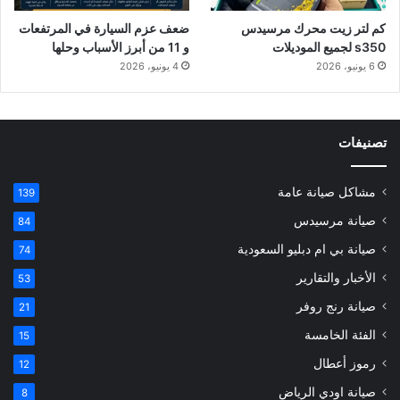
كم لتر زيت محرك مرسيدس
ضعف عزم السيارة في المرتفعات
s350 لجميع الموديلات
و 11 من أبرز الأسباب وحلها
6 يونيو، 2026
4 يونيو، 2026
تصنيفات
مشاكل صيانة عامة
139
صيانة مرسيدس
84
صيانة بي ام دبليو السعودية
74
الأخبار والتقارير
53
صيانة رنج روفر
21
الفئة الخامسة
15
رموز أعطال
12
صيانة اودي الرياض
8