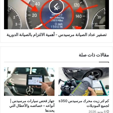
مرسيدس
-
أهمية
الالتزام
بالصيانة
الدورية
تصفير عداد الصيانة مرسيدس - أهمية الالتزام بالصيانة الدورية
مقالات ذات صلة
كم لتر زيت محرك مرسيدس s350
جهاز فحص سيارات مرسيدس |
لجميع الموديلات
أنواعه – خصائصه والأعطال التي
يحددها
6 يونيو، 2026