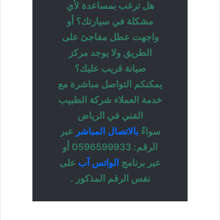
هل ترغب بمساعدة لأي
مشكلة في سيارتك؟ أو
واجهت عطل مفاجئ على
الطريق ولا يوجد مركز
صيانة قريب عليك؟
يمكنكم التواصل مباشرة مع
خدمة العملاء شركة الطبيب
الفني في الرياض
سواءً
بالاتصال المباشر
عبر
الرقم: 0596599933 أو
عبر برنامج
الواتس آب
على
نفس الرقم المذكور .