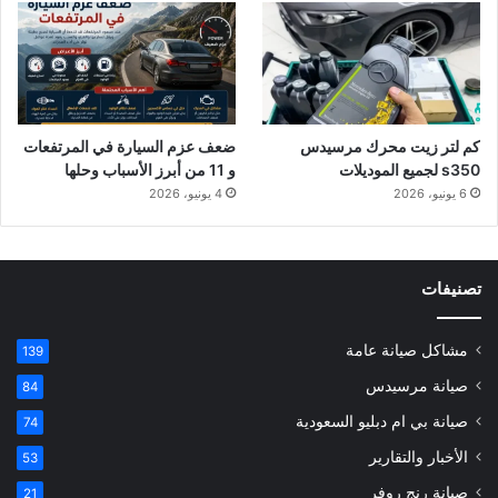
كم لتر زيت محرك مرسيدس
ضعف عزم السيارة في المرتفعات
s350 لجميع الموديلات
و 11 من أبرز الأسباب وحلها
6 يونيو، 2026
4 يونيو، 2026
تصنيفات
مشاكل صيانة عامة
139
صيانة مرسيدس
84
صيانة بي ام دبليو السعودية
74
الأخبار والتقارير
53
صيانة رنج روفر
21