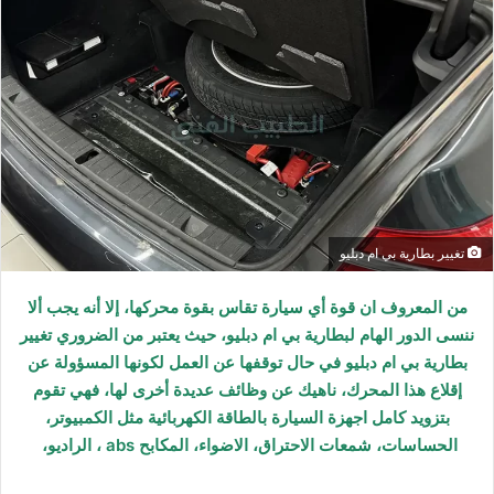
تغيير بطارية بي ام دبليو
من المعروف ان قوة أي سيارة تقاس بقوة محركها، إلا أنه يجب ألا
ننسى الدور الهام لبطارية بي ام دبليو، حيث يعتبر من الضروري تغيير
بطارية بي ام دبليو في حال توقفها عن العمل لكونها المسؤولة عن
إقلاع هذا المحرك، ناهيك عن وظائف عديدة أخرى لها، فهي تقوم
بتزويد كامل اجهزة السيارة بالطاقة الكهربائية مثل الكمبيوتر،
الحساسات، شمعات الاحتراق، الاضواء، المكابح abs ، الراديو،