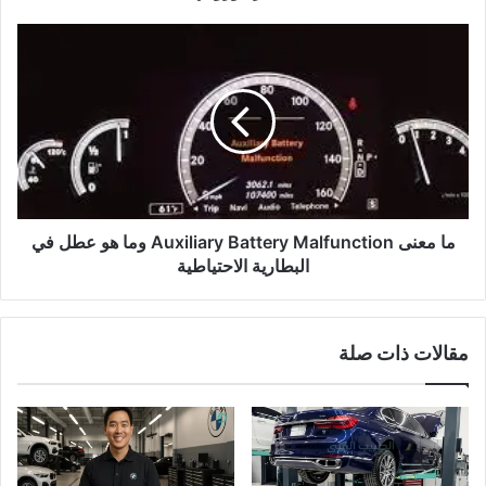
ما
معنى
Auxiliary
Battery
Malfunction وما
هو
عطل
في
البطارية
الاحتياطية
ما معنى Auxiliary Battery Malfunction وما هو عطل في
البطارية الاحتياطية
مقالات ذات صلة