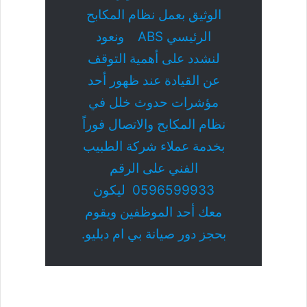
الوثيق بعمل نظام المكابح
الرئيسي ABS ونعود
لنشدد على أهمية التوقف
عن القيادة عند ظهور أحد
مؤشرات حدوث خلل في
نظام المكابح والاتصال فوراً
بخدمة عملاء شركة الطبيب
الفني على الرقم
0596599933 ليكون
معك أحد الموظفين ويقوم
بحجز دور صيانة بي ام دبليو.