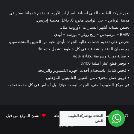
نحن شركة الطبيب الفني لصيانة السيارات الأوروبية، نقدم خدماتنا بفخر في
مدينة الرياض – حي الوادي، مخرج 6، داخل محطة إدريس.
نختص بصيانة أشهر السيارات الأوروبية مثل:
BMW – مرسيدس – رنج روفر – بورشه – أودي
نحرص على تقديم خدمات عالية الجودة بأيدي نخبة من الفنيين المتخصصين،
مع ضمان الدقة والشفافية في كل خطوة. تشمل خدماتنا:
• صيانة دورية وسريعة بكفاءة عالية
• توفير قطع غيار أصلية 100%
• فحص شامل باستخدام أحدث أجهزة الكمبيوتر والبرمجة
• فريق عمل محترف من الفنيين الفلبينيين المؤهلين
في مركز الطبيب الفني، الجودة ليست خيارًا، بل أساس في كل خدمة نقدمه
© حقوق النشر 2026، جميع الحقوق محفوظة |
أنشئ الموقع من قبل
التحدث مع شركة الطبيب
الفني
gulfbmw