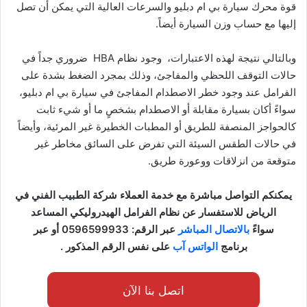
قوة محرك سيارة بي ام دبليو والسرعات العالية التي يمكن أن تصل
إليها مع حساب وزن السيارة أيضاً.
وبالتالي نتيجة لهذه الاعتبارات، وجود نظام HBA ضروري جداً في
حالات التوقف اللحظي والمفاجئ، وذلك بمجرد الضغط بشدة على
الفرامل عند وجود خطر الاصطدام المفاجئ في سيارة بي ام دبليو،
سواءً أكان بسيارة مقابلة أو الاصطدام بشخصٍ ما أو شيء ثابت
كالحواجز المنصفة للطريق أو المطبات الخطيرة غير المرئية، وأيضاً
في حالات الطقس السيئة التي تفرض على السائق مخاطر غير
متوقعة من انزلاقات ووعورة طريق.
يمكنكم التواصل مباشرة مع خدمة العملاء شركة الطبيب الفني في
الرياض للاستفسار عن نظام الفرامل الهيدروليكي المساعد
سواءً
بالاتصال المباشر
عبر الرقم: 0596599933 أو عبر
برنامج
الواتس آب
على نفس الرقم المذكور .
اتصل بنا الآن