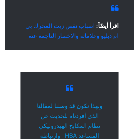
اقرأ أيضًأ:
اسباب نقص زيت المحرك بي
ام دبليو وعلاماته والاخطار الناجمة عنه
وبهذا نكون قد وصلنا لمقالنا
الذي أفردناه للحديث عن
نظام المكابح الهيدروليكي
المساعد HBA وارتباطه