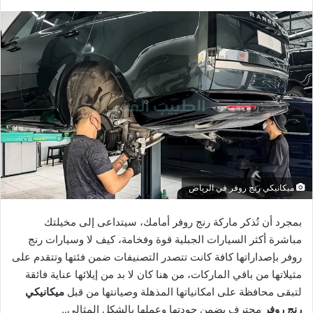
ميكانيكي رنج روفر في الرياض
بمجرد أن تُذكر ماركة رنج روفر أمامك، سيتداعى إلى مخيلتك
مباشرة أكثر السيارات الجبلية قوة وفخامة، كيف لا وسيارات رنج
روفر بإصداراتها كافة كانت تتصدر التصنيفات ضمن فئتها وتتقدم على
مثيلاتها من باقي الماركات، من هنا كان لا بد من إيلائها عناية فائقة
لتبقى محافظة على امكانياتها المذهلة وصيانتها من قبل
ميكانيكي
رنج روفر
محترف يضمن جودتها وعملها بالشكل المثالي..