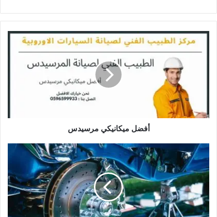
أفضل
ميكانيكي
مرسيدس
أفضل ميكانيكي مرسيدس
نظام
الفرامل
الهيدروليكي
بي
ام
دبليو
وصيانته