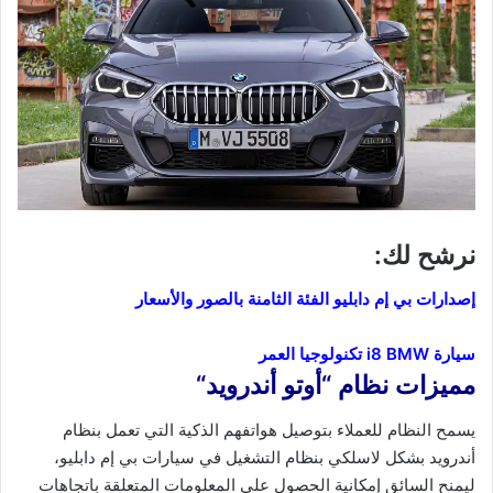
نرشح لك:
إصدارات بي إم دابليو الفئة الثامنة بالصور والأسعار
سيارة i8 BMW تكنولوجيا العمر
مميزات نظام
“
أوتو أندرويد
“
يسمح النظام للعملاء بتوصيل هواتفهم الذكية التي تعمل بنظام
أندرويد بشكل لاسلكي بنظام التشغيل في سيارات بي إم دابليو،
ليمنح السائق إمكانية الحصول على المعلومات المتعلقة باتجاهات