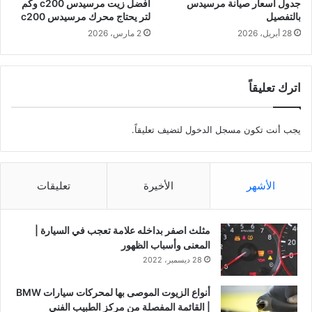
جدول أسعار صيانة مرسيدس
أفضل زيت مرسيدس c200 وكم
ف
بالتفصيل
لتر يحتاج محرك مرسيدس c200
ي
28 أبريل، 2026
2 مارس، 2026
د
ي
و
اترك تعليقاً
يجب أنت تكون
مسجل الدخول
لتضيف تعليقاً.
الأشهر
الأخيرة
تعليقات
مثلث اصفر بداخله علامة تعجب في السيارة |
المعنى وأسباب الظهور
28 ديسمبر، 2022
أنواع الزيوت الموصى بها لمحركات سيارات BMW
| القائمة المفصلة من مركز الطبيب الفني