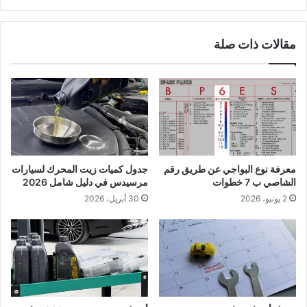
ة
ا
ا
ب
ل
ل
مقالات ذات صلة
ث
ي
ا
و
م
ا
ن
ل
ة
ف
ب
ض
ا
ا
ل
ئ
ص
ي
معرفة نوع البواجي عن طريق رقم
جدول كميات زيت المحرك لسيارات
و
ة
الشاصي ب 7 خطوات
مرسيدس في دليل شامل 2026
ر
ب
2 يونيو، 2026
30 أبريل، 2026
و
ا
ا
ل
ل
ص
أ
و
س
ر
ع
و
ا
ا
ر
ل