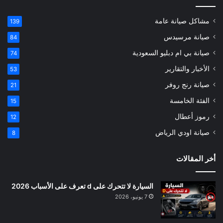
مشاكل صيانة عامة
139
صيانة مرسيدس
84
صيانة بي ام دبليو السعودية
74
الأخبار والتقارير
53
صيانة رنج روفر
21
الفئة الخامسة
15
رموز أعطال
12
صيانة اودي الرياض
8
أخر المقالات
السيارة لا تتحرك على d تعرف على الأسباب 2026
7 يونيو، 2026