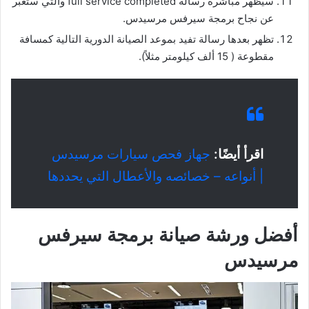
سيظهر مباشرة رسالة full service completed والتي ستعبر
عن نجاح برمجة سيرفس مرسيدس.
تظهر بعدها رسالة تفيد بموعد الصيانة الدورية التالية كمسافة
مقطوعة ( 15 ألف كيلومتر مثلاً).
اقرأ أيضًا:
جهاز فحص سيارات مرسيدس
| أنواعه – خصائصه والأعطال التي يحددها
أفضل ورشة صيانة برمجة سيرفس
مرسيدس