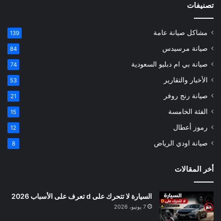
تصنيفات
مشاكل صيانة عامة
139
صيانة مرسيدس
84
صيانة بي ام دبليو السعودية
74
الأخبار والتقارير
53
صيانة رنج روفر
21
الفئة الخامسة
15
رموز أعطال
12
صيانة اودي الرياض
8
أخر المقالات
السيارة لا تتحرك على d تعرف على الأسباب 2026
7 يونيو، 2026