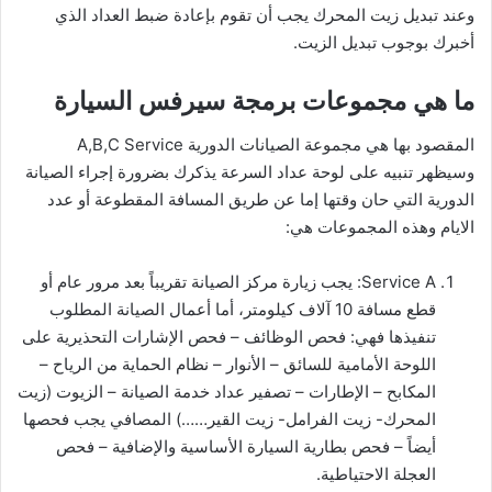
وعند تبديل زيت المحرك يجب أن تقوم بإعادة ضبط العداد الذي
أخبرك بوجوب تبديل الزيت.
ما هي مجموعات برمجة سيرفس السيارة
المقصود بها هي مجموعة الصيانات الدورية A,B,C Service
وسيظهر تنبيه على لوحة عداد السرعة يذكرك بضرورة إجراء الصيانة
الدورية التي حان وقتها إما عن طريق المسافة المقطوعة أو عدد
الايام وهذه المجموعات هي:
Service A: يجب زيارة مركز الصيانة تقريباً بعد مرور عام أو
قطع مسافة 10 آلاف كيلومتر، أما أعمال الصيانة المطلوب
تنفيذها فهي: فحص الوظائف – فحص الإشارات التحذيرية على
اللوحة الأمامية للسائق – الأنوار – نظام الحماية من الرياح –
المكابح – الإطارات – تصفير عداد خدمة الصيانة – الزيوت (زيت
المحرك- زيت الفرامل- زيت القير……) المصافي يجب فحصها
أيضاً – فحص بطارية السيارة الأساسية والإضافية – فحص
العجلة الاحتياطية.