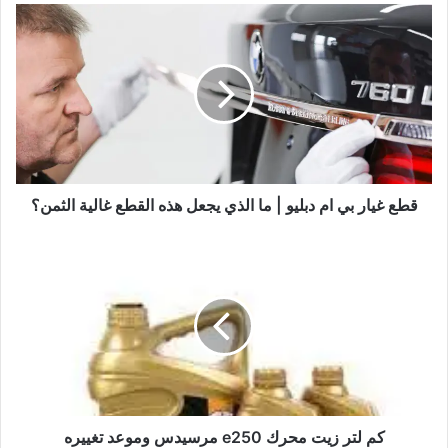
قطع
غيار
بي
ام
دبليو
|
ما
الذي
يجعل
هذه
قطع غيار بي ام دبليو | ما الذي يجعل هذه القطع غالية الثمن؟
القطع
غالية
كم
الثمن؟
لتر
زيت
محرك
e250
مرسيدس
وموعد
تغييره
كم لتر زيت محرك e250 مرسيدس وموعد تغييره